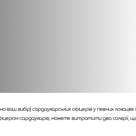
ри будують династії, Бене Ґессерит втілюють пророцт
алеко вони готові зайти, щоб зберегти свої кровні ліні
мперіум. Піднесення
», яке розширює ігролад новими пот
щоб посилити свою військову міць, і досліджувати нові
ти Імперіуму й інтриг, контракти й навіть нова локація,
також радимо звернути увагу на асиметричну воєнну 
а ваш вибір) сардаукарських офіцерів у певних локаціях
офіцером сардаукарів, можете витратити два солярії, 