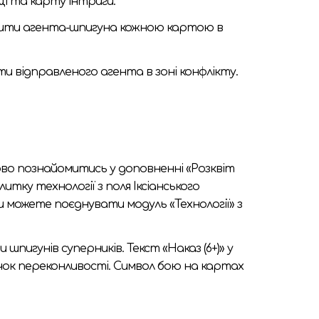
щі та карту інтриги.
авити агента-шпигуна кожною картою в
 відправленого агента в зоні конфлікту.
тково познайомитись у доповненні «Розквіт
итку технології з поля Іксіанського
Ви можете поєднувати модуль «Технології» з
пигунів суперників. Текст «Наказ (6+)» у
очок переконливості. Символ бою на картах