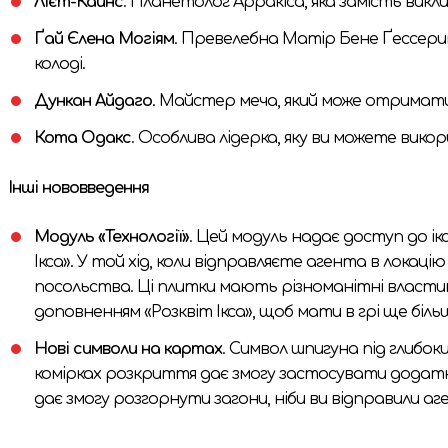
Лієт-Кайнс
. Планетолог Арракіса, яка замість вик
Ґай Єлена Могіям
. Превелебна Матір Бене Ґессер
колоді.
Дункан Айдаго
. Майстер меча, який може отримати
Кота Одакс
. Особлива лідерка, яку ви можете викор
Інші нововведення
Модуль «Технології»
. Цей модуль надає доступ до ік
Ікса». У той хід, коли відправляєте агента в локаці
посольства. Ці плитки мають різноманітні властиво
доповненням «Розквіт Ікса», щоб мати в грі ще біль
Нові символи на картах
. Символ шпигуна під глибок
комірках розкриття дає змогу застосувати додатко
дає змогу розгорнути загони, ніби ви відправили аг