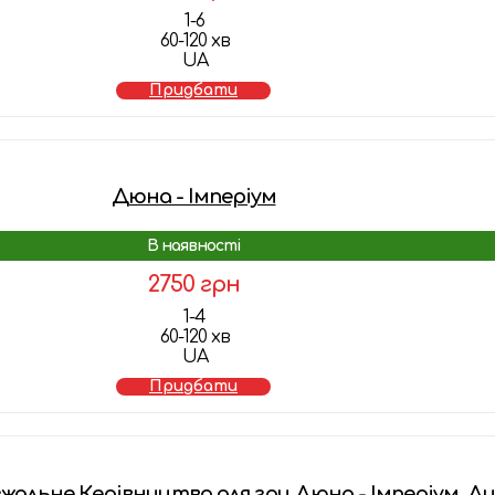
1-6
60-120 хв
UA
Придбати
Дюна - Імперіум
В наявності
2750 грн
1-4
60-120 хв
UA
Придбати
альне Керівництво для гри Дюна - Імперіум. Ди