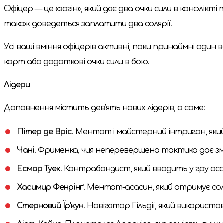
Офіцер — це «загін», який дає два очки сили в конфлікті
також доведеться заплатити два солярії.
Усі ваші вміння офіцерів активні, поки принаймні один
карт або додаткові очки сили в бою.
Лідери
Доповнення містить дев’ять нових лідерів, а саме:
Пітер де Вріс
. Ментат і майстерний інтриган, як
Чані
. Фрименка, чия неперевершена тактика дає зм
Есмар Туек
. Контрабандист, який вводить у гру осо
Хасимир Фенрінґ
. Ментат-асасин, який отримує сол
Стерновий Їр’кун
. Навігатор Гільдії, який використов