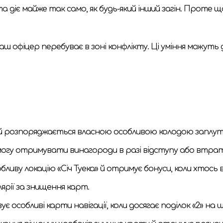
 та діє майже так само, як будь-який інший загін. Проте 
 ваш офіцер перебуває в зоні конфлікту. Ці уміння можут
ий розпоряджається власною особливою колодою заплут
огу отримувати винагороди в разі відступу або втрати
бливу локацію «Січ Туека» й отримує бонуси, коли хтось
ярії за знищення карт.
ує особливі карти навігації, коли досягає поділок «2» на 