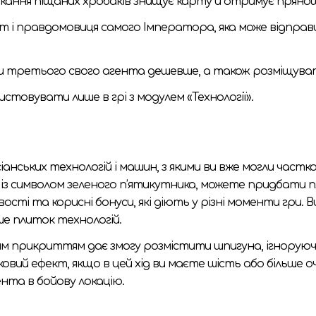
ликання піщаних хробаків знищує карту й отримує пряно
ит і правдомовиця самого Імператора, яка може відпр
 третього свого агента дешевше, а також розміщувати
истовувати лише в грі з модулем «Технології».
сіанських технологій і машин, з якими ви вже могли час
ю із символом зеленого п’ятикутника, можете придбати пл
сті та корисні бонуси, які діють у різні моменти гри. 
ше плиток технологій.
им прикриттям дає змогу розмістити шпигуна, ігноруючи ш
вий ефект, якщо в цей хід ви маєте шість або більше 
ента в бойову локацію.