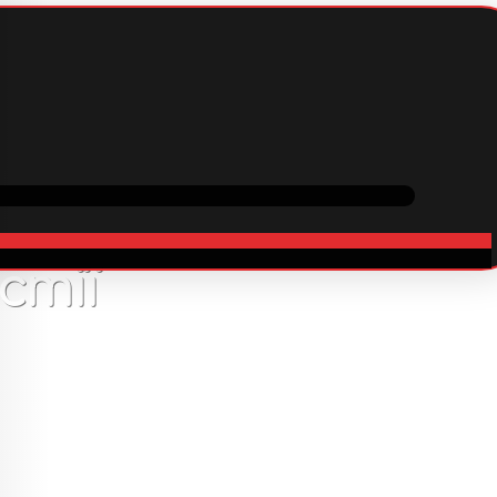
вка
Співпраця
В наявності
стії
1999
грн