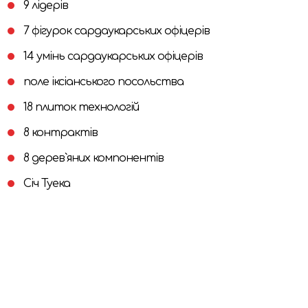
9 лідерів
7 фігурок сардаукарських офіцерів
14 умінь сардаукарських офіцерів
поле іксіанського посольства
18 плиток технологій
8 контрактів
8 дерев`яних компонентів
Січ Туека