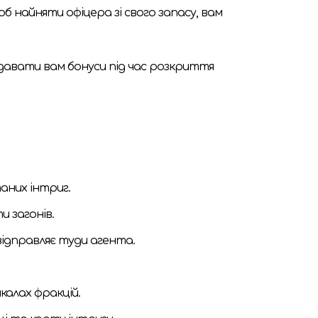
щоб найняти офіцера зі свого запасу, вам
ь давати вам бонуси під час розкриття
аних інтриг.
 загонів.
 відправляє туди агента.
шкалах фракцій.