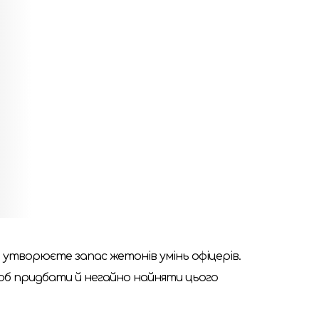
ва в реальність, альянси утворюються й
ї?
ужними інструментами для досягнення
 плитки технологій. Вас чекатимуть
 яку використовують у грі з одним із
стратегію «
Дюна - Війна за Арракіс
» і
 і утворюєте запас жетонів умінь офіцерів.
щоб придбати й негайно найняти цього