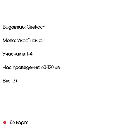
Видавець:
Geekach
Мова
: Українська
Учасників
: 1-4
Час проведення
: 60-120 хв
Вік
: 13+
86 карт