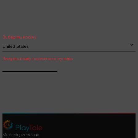
Оберіть вашу країну та місто, щоб бачити
вартість та термін доставки товарів для
міжнародної доставки
Виберіть країну
Введіть назву населеного пункта
Підтвердити
Play
Tale
Ми в соц. мережах :