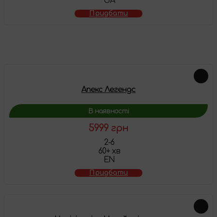
UA
Придбати
Схожі товари
Апекс Легендc
В наявності
5999 грн
2-6
60+ хв
EN
Придбати