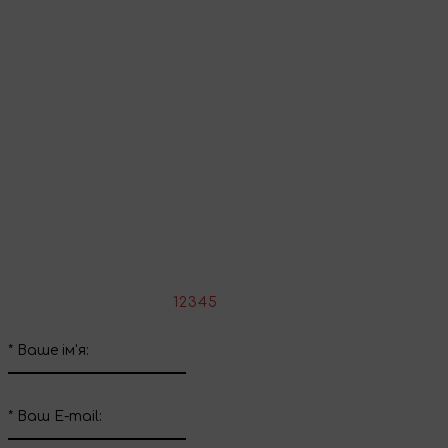
Перейти до кошика
Продовжити покупки
Поділіться враженнями
Напишіть свій відгук про цей товар
*
Оцініть товар:
1
2
3
4
5
*
Ваше ім'я:
*
Ваш E-mail: