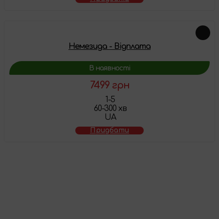
Немезида - Відплата
В наявності
7499 грн
1-5
60-300 хв
UA
Придбати
Товар додано у
кошик