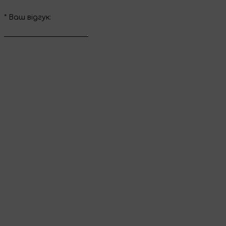
*
Ваш вiдгук:
Відправити відгук
Дякуємо за ваш
відгук
Він з’явиться на сайті одразу після перевірки