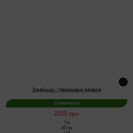
Відгуки
Про цей товар ще немає відгуків, будьте першими!
Залишити відгук
Доповнення
Зомбіцид - Нескорена Імперія
В наявності
2350 грн
1-6
60 хв