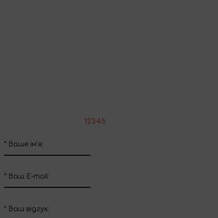
Продовжити покупки
Поділіться враженнями
Напишіть свій відгук про цей товар
*
Оцініть товар:
1
2
3
4
5
*
Ваше ім'я:
*
Ваш E-mail:
*
Ваш вiдгук: