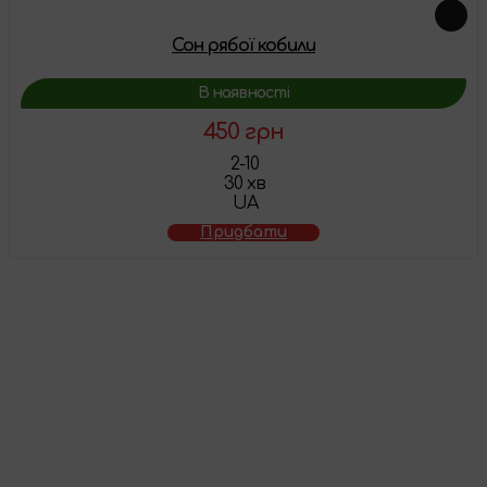
Сон рябої кобили
В наявності
450 грн
2-10
30 хв
UA
Придбати
Товар додано у
кошик
Перейти до кошика