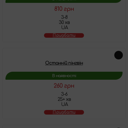
810 грн
3-8
30 хв
UA
Придбати
Останній пінгвін
В наявності
260 грн
3-6
25+ хв
UA
Придбати