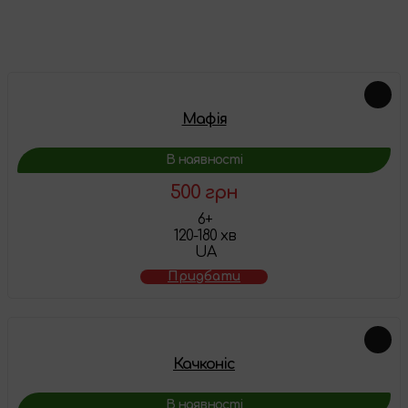
Схожі товари
Мафія
В наявності
500 грн
6+
120-180 хв
UA
Придбати
Качконіс
В наявності