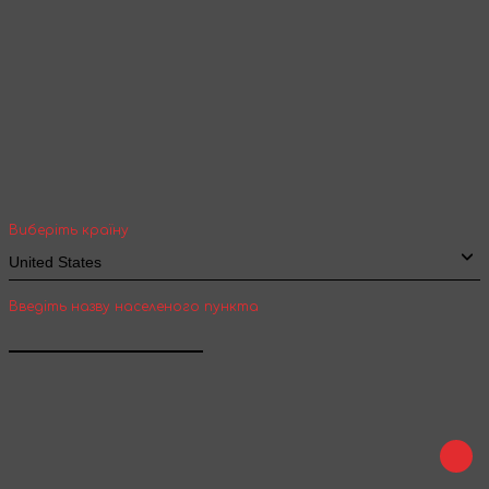
Ваша геолокація
Оберіть вашу країну та місто, щоб бачити
вартість та термін доставки товарів для
міжнародної доставки
Виберіть країну
Введіть назву населеного пункта
Підтвердити