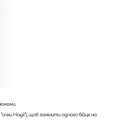
днують колоди обраних бійців, щоб
за певним алгоритмом, що додає грі
 (від 3 до 6 гравців).
либокою для стратегів.
йомами.
очки Надії"), щоб замінити одного бійця на