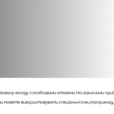
оманду бійців для видовищних битв на арені.
кальних персонажів, формуючи свою команду. Гравці об`є
ами.
муєте колоду та плануєте стратегію, бої відбуваються 
 вона може масштабуватися для більшої кількості учасників
 для широкого кола гравців, але при цьому достатньо г
алізовану колоду з особливими атаками та захисними при
 ви можете використовувати спеціальні очки (наприклад, "