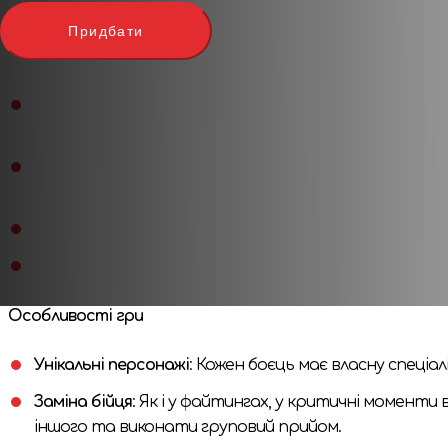
аркадними файтингами та пропонує гравцям очолити к
Придбати
Ігровий процес
Жанр та концепція
: Кожен гравець обирає двох уні
створити синергію між їхніми прийомами та технік
Механіка автобатлера
: Попри те, що ви самі фор
тактичної глибини та неочікуваних поворотів.
Гравці
: Основний формат гри — дуель (1 на 1), проте
Складність
: Гра за рівнем складності є доступною
Особливості гри
Унікальні персонажі
: Кожен боєць має власну спеці
Заміна бійця
: Як і у файтингах, у критичні моменти
іншого та виконати груповий прийом.