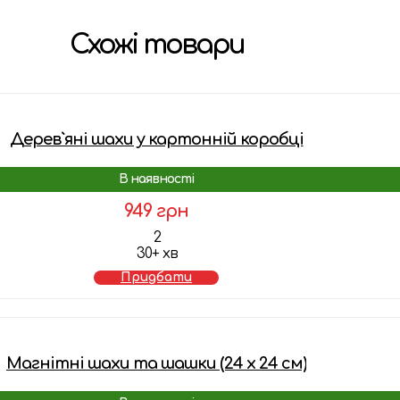
Схожі товари
Дерев`яні шахи у картонній коробці
В наявності
949 грн
2
30+ хв
Придбати
Магнітні шахи та шашки (24 x 24 см)