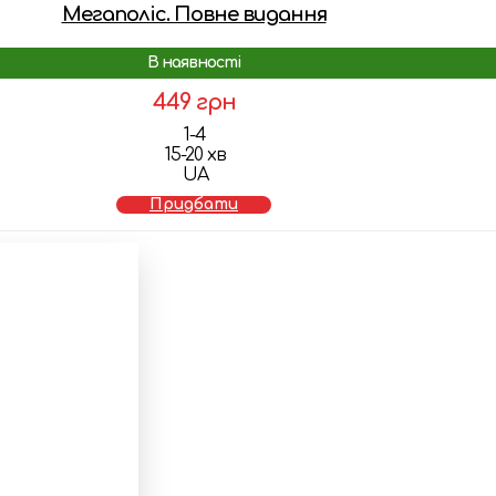
Мегаполіс. Повне видання
В наявності
449 грн
1-4
15-20 хв
UA
Придбати