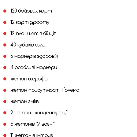
120 бойових карт
12 карт драфту
12 планшетів бійців
40 кубиків сили
6 маркерів здоров`я
4 особливі маркери
жетон шерифа
жетон присутності Ґолема
жетон зміїв
2 жетони концентрації
5 жетонів "У вогні"
11 жетонів інтриг