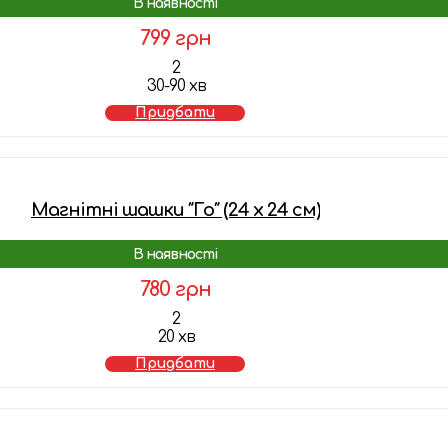
В наявності
799 грн
2
30-90 хв
Придбати
Магнітні шашки ″Го″ (24 x 24 см)
В наявності
780 грн
2
20 хв
Придбати