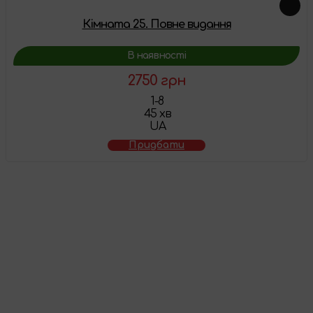
Кімната 25. Повне видання
В наявності
2750 грн
1-8
45 хв
UA
Придбати
Товар додано у
кошик
Перейти до кошика