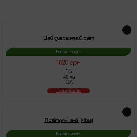
Схожі товари
Цей дивовижний світ
В наявності
1820 грн
1-5
45 хв
UA
Придбати
Повітряні змії (Kites)
В наявності