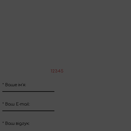
Продовжити покупки
Поділіться враженнями
Напишіть свій відгук про цей товар
*
Оцініть товар:
1
2
3
4
5
*
Ваше ім'я:
*
Ваш E-mail:
*
Ваш вiдгук: