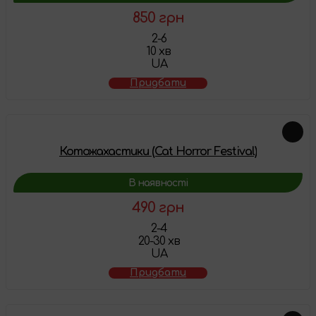
850 грн
2-6
10 хв
UA
Придбати
Котожахастики (Cat Horror Festival)
В наявності
490 грн
2-4
20-30 хв
UA
Придбати