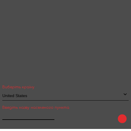
Продовжити перегляд
Ваша геолокація
Оберіть вашу країну та місто, щоб бачити
вартість та термін доставки товарів для
міжнародної доставки
Виберіть країну
Введіть назву населеного пункта