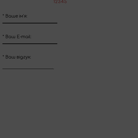
*
Оцініть товар:
1
2
3
4
5
*
Ваше ім'я:
*
Ваш E-mail:
*
Ваш вiдгук:
Відправити відгук