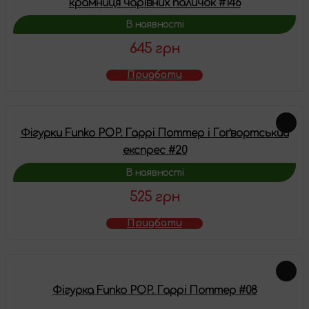
крамниця чарівних паличок #146
В наявності
645 грн
Придбати
Фігурки Funko POP. Гаррі Поттер і Гоґвортський
експрес #20
В наявності
525 грн
Придбати
Фігурка Funko POP. Гаррі Поттер #08