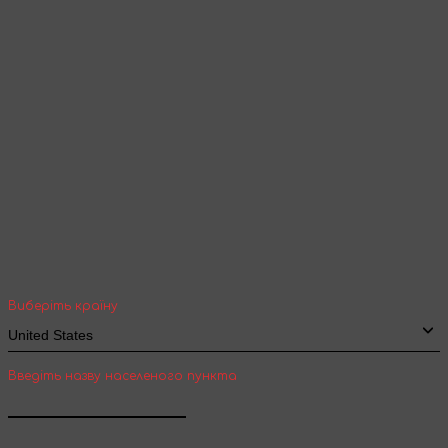
Продовжити перегляд
Ваша геолокація
Оберіть вашу країну та місто, щоб бачити
вартість та термін доставки товарів для
міжнародної доставки
Виберіть країну
Введіть назву населеного пункта