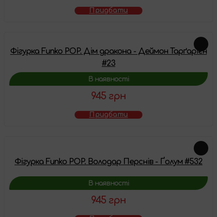
Придбати
Фігурка Funko POP. Дім дракона - Деймон Тарґарієн
#23
В наявності
945 грн
Придбати
Фігурка Funko POP. Володар Перснів - Ґолум #532
В наявності
945 грн