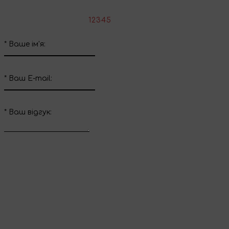
*
Оцініть товар:
1
2
3
4
5
*
Ваше ім'я:
*
Ваш E-mail:
*
Ваш вiдгук:
Відправити відгук