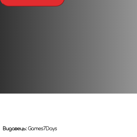
Всім відомо, що карти є найбільш уразливими і схильни
тривалої експлуатації втрачають колишній вигляд. Во
карт, на жаль, справа часу. Зрозуміло, що рано чи пізн
якісних карт ще й облущиться фарба.
КРАЩИЙ ЗАХИСТ ДЛЯ КАРТ
Щоб цього не сталося, існують захисні протектори для
псуються з часом, дряпаються і труться, однак, на від
протектори, ви можете не турбуватися про ідеально чи
напої, ці кишеньки можуть врятувати карткам життя
Видавець:
Games7Days