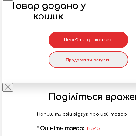
Товар додано у
кошик
Перейти до кошика
Продовжити покупки
Поділіться враж
Напишіть свій відгук про цей товар
*
Оцініть товар:
1
2
3
4
5