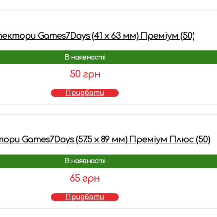
ктори Games7Days (41 x 63 мм) Преміум (50)
В наявності
50 грн
Придбати
ри Games7Days (57.5 x 89 мм) Преміум Плюс (50)
В наявності
65 грн
Придбати