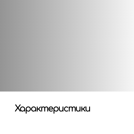
ми до зносу компонентами гри. Навіть самі товсті, якісн
ни багато разів тасуються, маніпулюються в руках і п
о вони потруться від постійного фізичного впливу, розм`
 карт. Це прозорі кишеньки різних розмірів, в які вста
міну від самих карт, їх завжди можна замінити на нові. 
сті руки. А в надзвичайних ситуаціях, наприклад, якщо 
.
Характеристики