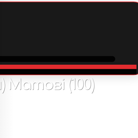
вка
Співпраця
В наявності
130
грн
 Матові (100)