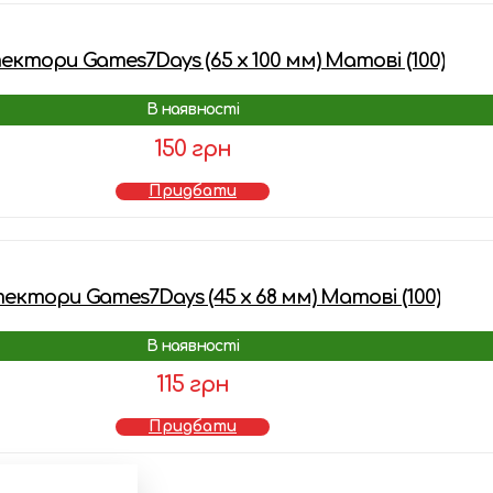
ктори Games7Days (65 х 100 мм) Матові (100)
В наявності
150 грн
Придбати
ктори Games7Days (45 x 68 мм) Матові (100)
В наявності
115 грн
Придбати