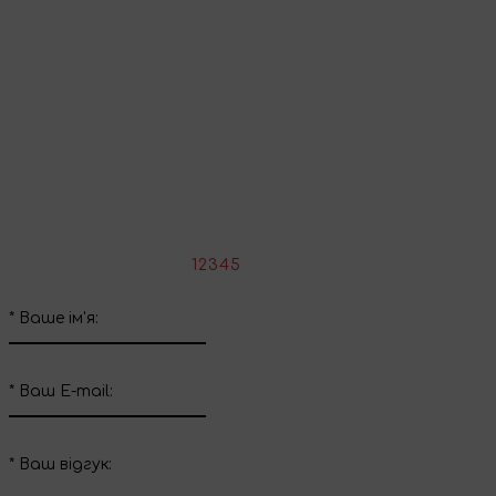
Продовжити покупки
Поділіться враженнями
Напишіть свій відгук про цей товар
*
Оцініть товар:
1
2
3
4
5
*
Ваше ім'я:
*
Ваш E-mail:
*
Ваш вiдгук: