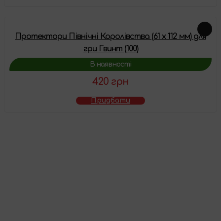
Протектори Північні Королівства (61 x 112 мм) для
гри Гвинт (100)
В наявності
420 грн
Придбати
Товар додано у
кошик
Перейти до кошика