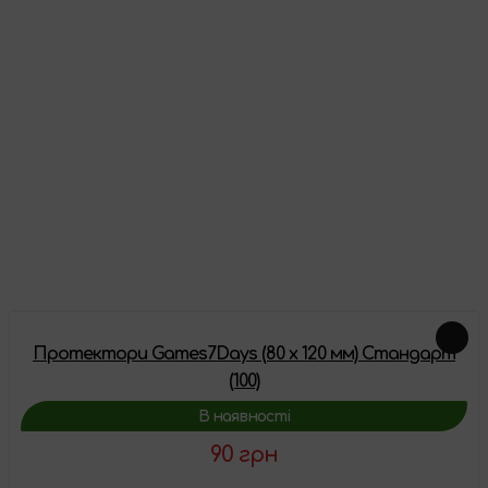
Як виглядає товар
Відгуки
Про цей товар ще немає відгуків, будьте першими!
Залишити відгук
Схожі товари
Протектори Games7Days (80 x 120 мм) Стандарт
(100)
В наявності
90 грн