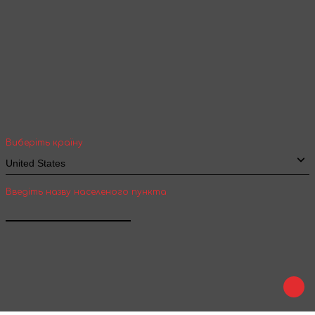
Ваша геолокація
Оберіть вашу країну та місто, щоб бачити
вартість та термін доставки товарів для
міжнародної доставки
Виберіть країну
Введіть назву населеного пункта
Підтвердити