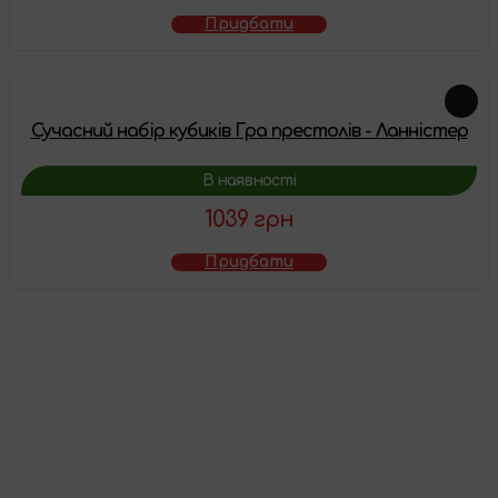
Придбати
Сучасний набір кубиків Гра престолів - Ланністер
В наявності
1039 грн
Придбати
Товар додано у
кошик
Перейти до кошика