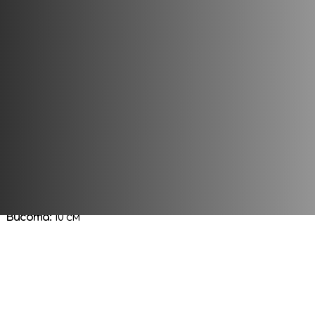
Кожна фігурка даної серії вирізняється високою якістю
Збирайте улюблених героїв для неймовірних пригод, ро
Видавець:
Funko
Матеріал:
вініл
Висота:
10 см