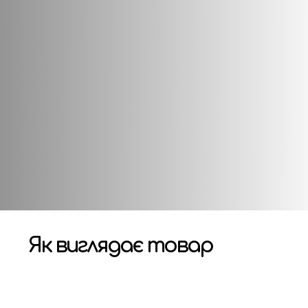
, а також спеціальним кріпленням голови, що змушує її 
звиваючи емоційне сприйняття, фантазію, ігрову діяльн
Характеристики
Як виглядає товар