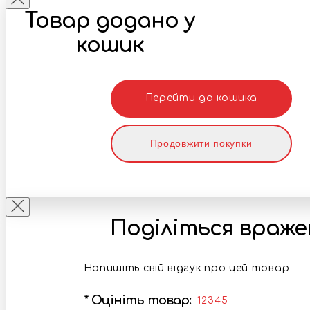
Товар додано у
кошик
Перейти до кошика
Продовжити покупки
Поділіться враж
Напишіть свій відгук про цей товар
*
Оцініть товар:
1
2
3
4
5