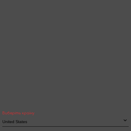
Товари та контент будуть відображені
згідно обраної мови
Продовжити перегляд
Ваша геолокація
Оберіть вашу країну та місто, щоб бачити
вартість та термін доставки товарів для
міжнародної доставки
Виберіть країну