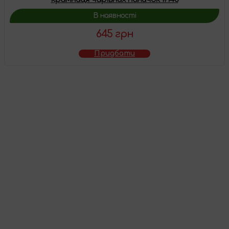
В наявності
645 грн
Придбати
Товар додано у
кошик
Перейти до кошика
Продовжити покупки