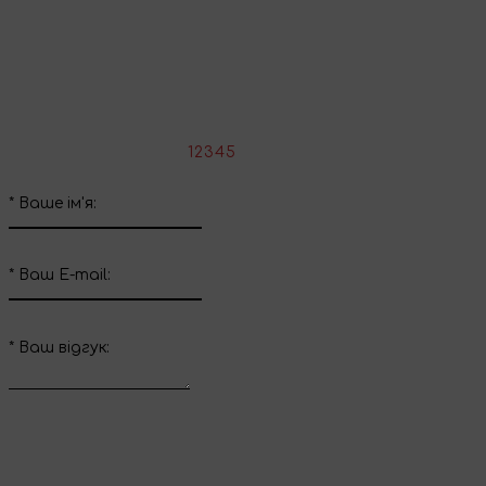
Поділіться враженнями
Напишіть свій відгук про цей товар
*
Оцініть товар:
1
2
3
4
5
*
Ваше ім'я:
*
Ваш E-mail:
*
Ваш вiдгук: