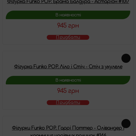
Фігурка Funko POP. Брама Балдура - Астаріон #1017
В наявності
945 грн
Придбати
Фігурка Funko POP. Ліло і Стіч - Стіч з укулеле
В наявності
945 грн
Придбати
Фігурки Funko POP. Гаррі Поттер - Олівандер і
крамниця чарівних паличок #146