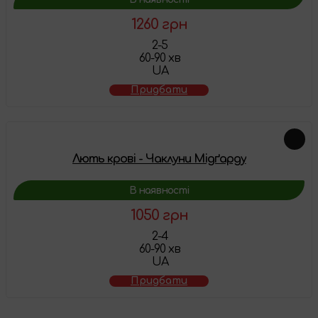
1260 грн
2-5
60-90 хв
UA
Придбати
Лють крові - Чаклуни Мідґарду
В наявності
1050 грн
2-4
60-90 хв
UA
Придбати
Схожі товари