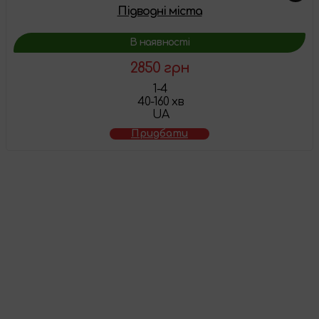
Підводні міста
В наявності
2850 грн
1-4
40-160 хв
UA
Придбати
Товар додано у
кошик
Перейти до кошика
Продовжити покупки