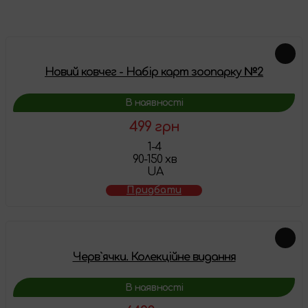
Новий ковчег - Набір карт зоопарку №2
В наявності
499 грн
1-4
90-150 хв
UA
Придбати
Черв`ячки. Колекційне видання
В наявності