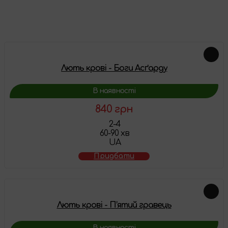
Доповнення
Лють крові - Боги Асґарду
В наявності
840 грн
2-4
60-90 хв
UA
Придбати
Лють крові - П’ятий гравець
В наявності