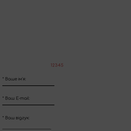
Поділіться враженнями
Напишіть свій відгук про цей товар
*
Оцініть товар:
1
2
3
4
5
*
Ваше ім'я:
*
Ваш E-mail:
*
Ваш вiдгук: