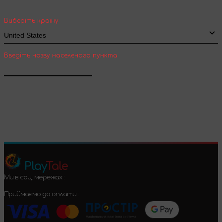
міжнародної доставки
Виберіть країну
Введіть назву населеного пункта
Підтвердити
Play
Tale
Ми в соц. мережах :
Приймаємо до оплати :