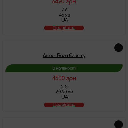
6490 грн
2-6
45 хв
UA
Придбати
Анкх - Боги Єгипту
В наявності
4500 грн
2-5
60-90 хв
UA
Придбати