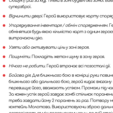
Обшук
(1 раз за хід). Тільки в зоні будівлі без зомб
суперзброї.
Відчинити двері
. Герой використовує карту споряд
Упорядкування інвентаря / обмін спорядженням
. 
обмінятися будь-якою кількістю карт з одним героєм
витрачаючи дію.
Узяти або активувати ціль
у зоні героя.
Пошуміти
. Покладіть жетон шуму в зону героя.
Нічого не робити
. Герой втрачає всі позосталі дії.
Бойова дія
. Для ближнього бою в комірці руки пови
ближнього або дальнього бою, герой кидає вказану н
перевищує його, вважають успіхом. Промахи під ча
За кожен успіх герой завдає зомбі стількох поранень
треба завдати йому 2 поранень за раз. Потвору мо
коктейль Молотова. Використовуючи зброю дальнього 