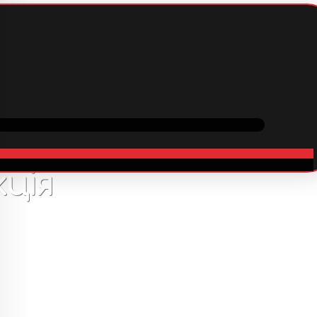
вка
Співпраця
В наявності
ція
4600
грн
 У гру додана механіка натиску зомбі та