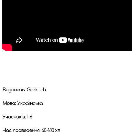
Видавець:
Geekach
Мова
: Українська
Учасників
: 1-6
Час проведення
: 60-180 хв