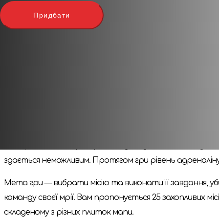
нові правила щодо потвор, супутників і керування авті
Придбати
вмінь були оновлені, щоб відповідати новій редакції. 
У другій редакції поліпшені правила визначення пріорит
для жетонів цілей і ящиків із суперзброєю. Замість очо
боєприпаси та інші символи. Більше не треба викори
єдині карти спорядження.
Як пережити зомбі-апокаліпсис
Це кооперативна гра, у якій від 1 до 6 гравців стають
контролює сама гра. Гравцям доведеться взаємодіяти о
здається неможливим. Протягом гри рівень адреналіну 
Мета гри — вибрати місію та виконати її завдання, убив
команду своєї мрії. Вам пропонується 25 захопливих м
складеному з різних плиток мапи.