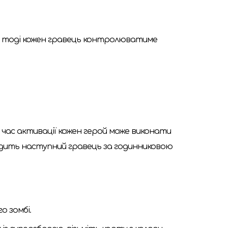
ів: тоді кожен гравець контролюватиме
д час активації кожен герой може виконати
, ходить наступний гравець за годинниковою
о зомбі.