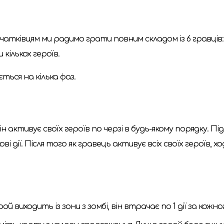
Початківцям ми радимо грати повним складом із 6 гравц
кількох героїв.
ться на кілька фаз.
активує своїх героїв по черзі в будь-якому порядку. Пі
ові дії. Після того як гравець активує всіх своїх героїв
ой виходить із зони з зомбі, він втрачає по 1 дії за кожног