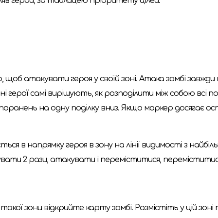
ляв герой, за таблицею пріоритету цілей.
дію, щоб атакувати героя у своїй зоні. Атака зомбі завж
 герої самі вирішують, як розподілити між собою всі пора
ранень на одну поділку вниз. Якщо маркер досягає оста
ться в напрямку героя в зону на лінії видимості з найбіл
кувати 2 рази, атакувати і переміститися, перемістити
ї такої зони відкрийте карту зомбі. Розмістіть у цій зоні