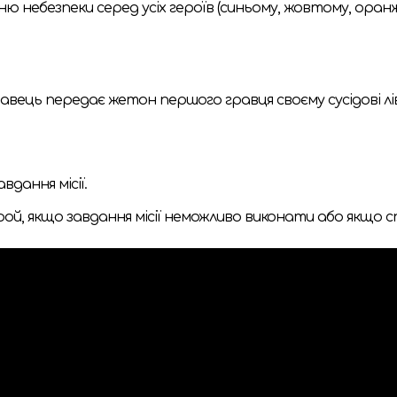
ню небезпеки серед усіх героїв (синьому, жовтому, оран
авець передає жетон першого гравця своєму сусідові лі
дання місії.
ерой, якщо завдання місії неможливо виконати або якщо