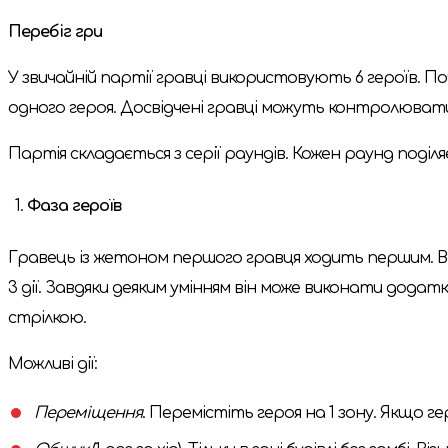
Перебіг гри
У звичайній партії гравці використовують 6 героїв. 
одного героя. Досвідчені гравці можуть контролювати 
Партія складається з серії раундів. Кожен раунд поділяє
Фаза героїв
Гравець із жетоном першого гравця ходить першим. Він 
3 дії. Завдяки деяким умінням він може виконати додатк
стрілкою.
Можливі дії:
Переміщення
. Перемістіть героя на 1 зону. Якщо гер