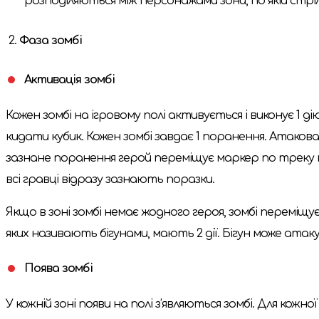
розподіляються між персонажами зони, по якій стрі
Фаза зомбі
Активація зомбі
Кожен зомбі на ігровому полі активується і виконує 1 
кидати кубик. Кожен зомбі завдає 1 поранення. Атаковані
зазнане поранення герой переміщує маркер по треку по
всі гравці відразу зазнають поразки.
Якщо в зоні зомбі немає жодного героя, зомбі переміщує
яких називають бігунами, мають 2 дії. Бігун може ата
Поява зомбі
У кожній зоні появи на полі з’являються зомбі. Для кожно