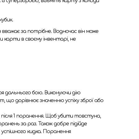
ик із суперзброєю, візьміть карту з колоди
убик.
н вважає за потрібне. Водночас він може
и карти в своєму інвентарі, не
роя дальнього бою. Виконуючи дію
ат, що дорівнює значенню успіху зброї або
ть після 1 поранення. Щоб убити товстуна,
ранень за раз. Також добре підійде
і успішного кидка. Поранення