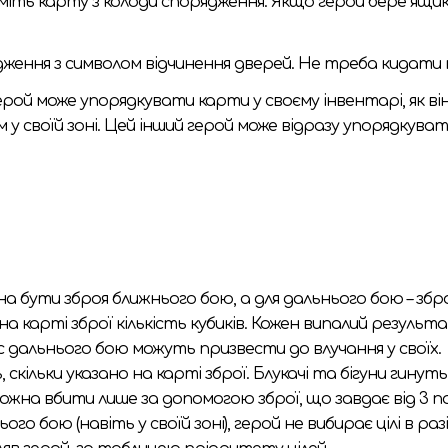
і. Візьміть карту з колоди спорядження. Якщо герой бере ящ
ження з символом відчинення дверей. Не треба кидати к
Герой може упорядкувати карти у своєму інвентарі, як ві
 у своїй зоні. Цей інший герой може відразу упорядкуват
нна бути зброя ближнього бою, а для дальнього бою – зб
а карті зброї кількість кубиків. Кожен випалий результ
с дальнього бою можуть призвести до влучання у своїх.
, скільки указано на карті зброї. Блукачі та бігуни гину
жна вбити лише за допомогою зброї, що завдає від 3 по
бою (навіть у своїй зоні), герой не вибирає цілі в раз