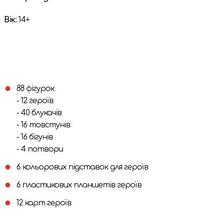
Вік
: 14+
88 фігурок
- 12 героїв
- 40 блукачів
- 16 товстунів
- 16 бігунів
- 4 потвори
6 кольорових підставок для героїв
6 пластикових планшетів героїв
12 карт героїв