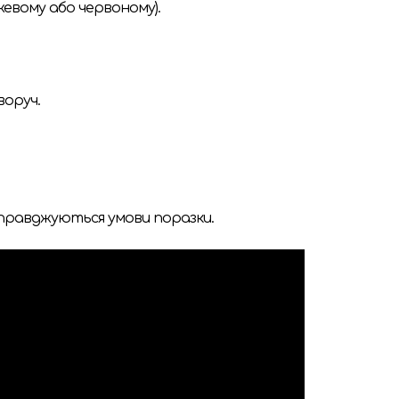
жевому або червоному).
воруч.
 справджуються умови поразки.