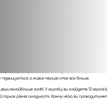
вками, а також правила влучання у своїх. Нові ігрові р
Додано чимало нових умінь. Один раз за хід діти можуть
ету цілей. Зомбі з’являються в темних зонах будівель. На
к досвіду у новій редакції використовують очки адреналі
стовувати кілька карт, щоб створити коктейль Молотов
 героями, що вижили в цьому апокаліптичному світі. Вон
дне з одним, ухвалювати складні рішення і долати всіл
підвищується, а живих мерців стає все більше.
ши якнайбільше зомбі. У коробці ви знайдете 12 героїв (6
ісій трьох рівнів складності. Кожну місію ви проходити