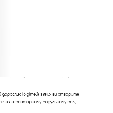
ежими значно урізноманітнять гру. Багато
 використовувати вміння «Крутько».
 ігровому полі вже зображені двері, місця
ну. На картах спорядження з’явилися
а або снайперську гвинтівку. Тепер це
и намагаються зупинити навалу зомбі, яких
які перешкоди, навіть якщо спершу це
 дорослих і 6 дітей), з яких ви створите
мете на неповторному модульному полі,