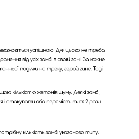
ди вважається успішною. Для цього не треба
нення від усіх зомбі в своїй зоні. За кожне
нньої поділки на треку, герой гине. Тоді
ьшою кількістю жетонів шуму. Деякі зомбі,
ся і атакувати або переміститися 2 рази.
 потрібну кількість зомбі указаного типу.