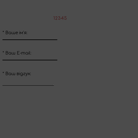
Напишіть свій відгук про цей товар
*
Оцініть товар:
1
2
3
4
5
*
Ваше ім'я:
*
Ваш E-mail:
*
Ваш вiдгук:
Відправити відгук