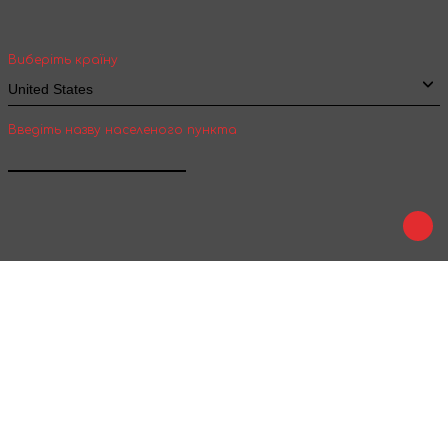
вартість та термін доставки товарів для
міжнародної доставки
Виберіть країну
Введіть назву населеного пункта
Підтвердити
Play
Tale
Ми в соц. мережах :
Приймаємо до оплати :