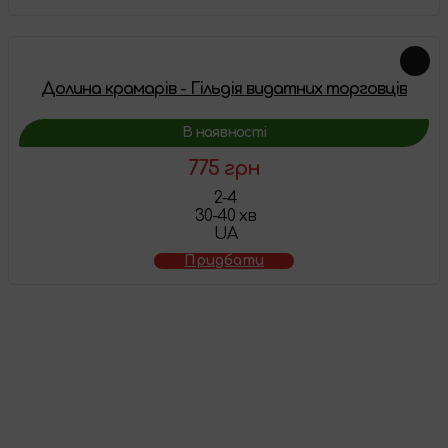
Долина крамарів - Гільдія видатних торговців
В наявності
775 грн
2-4
30-40 хв
UA
Придбати
Товар додано у
кошик