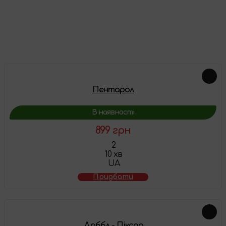
Про цей товар ще немає відгуків, будьте першими!
Залишити відгук
Схожі товари
Пентарол
В наявності
899 грн
2
10 хв
UA
Придбати
Доббл - Піксар