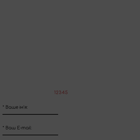
Перейти до кошика
Продовжити покупки
Поділіться враженнями
Напишіть свій відгук про цей товар
*
Оцініть товар:
1
2
3
4
5
*
Ваше ім'я:
*
Ваш E-mail: