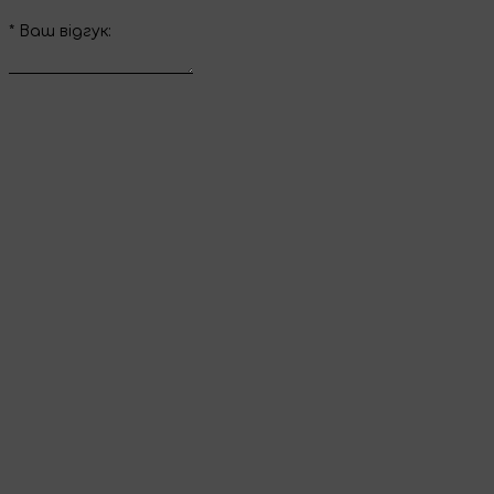
*
Ваш вiдгук:
Відправити відгук
Дякуємо за ваш
відгук
Він з’явиться на сайті одразу після перевірки