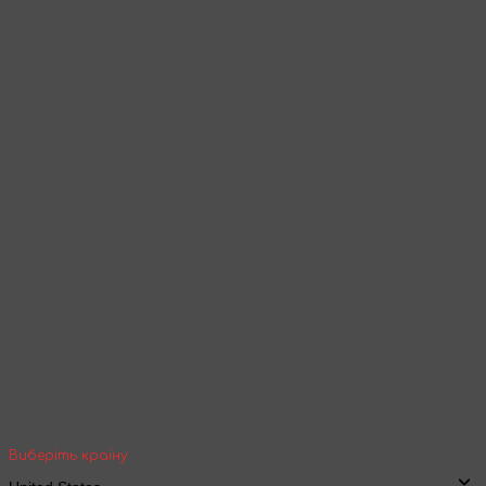
Оберіть мову
Товари та контент будуть відображені
згідно обраної мови
Продовжити перегляд
Ваша геолокація
Оберіть вашу країну та місто, щоб бачити
вартість та термін доставки товарів для
міжнародної доставки
Виберіть країну