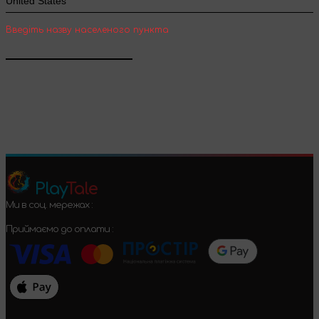
Введіть назву населеного пункта
Підтвердити
Play
Tale
Ми в соц. мережах :
Приймаємо до оплати :