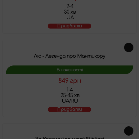
2-4
30 хв
UA
Придбати
Ліс - Легенда про Мантикору
В наявності
849 грн
1-4
25-45 хв
UA/RU
Придбати