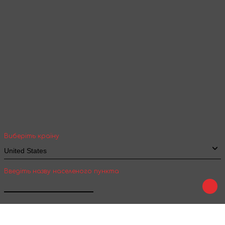
Продовжити перегляд
Ваша геолокація
Оберіть вашу країну та місто, щоб бачити
вартість та термін доставки товарів для
міжнародної доставки
Виберіть країну
Введіть назву населеного пункта
Підтвердити