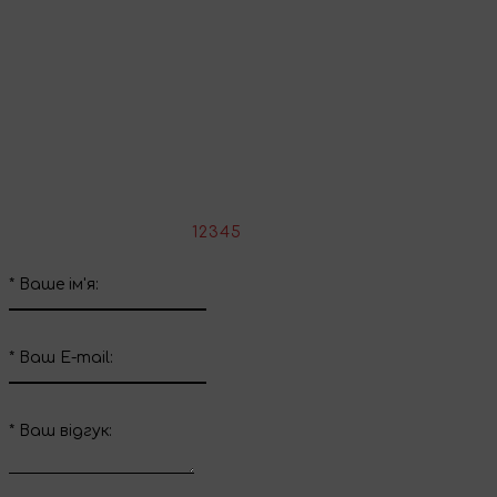
Поділіться враженнями
Напишіть свій відгук про цей товар
*
Оцініть товар:
1
2
3
4
5
*
Ваше ім'я:
*
Ваш E-mail:
*
Ваш вiдгук: