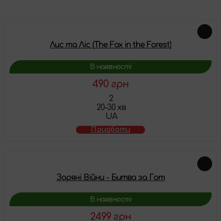
Лис та Ліс (The Fox in the Forest)
В наявності
490 грн
2
20-30 хв
UA
Придбати
Зоряні Війни - Битва за Гот
В наявності
2499 грн