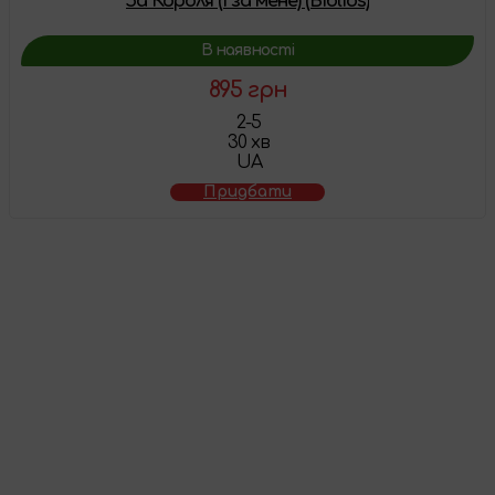
За Короля (і за мене) (Biblios)
В наявності
895 грн
2-5
30 хв
UA
Придбати
Товар додано у
кошик
Перейти до кошика
Продовжити покупки