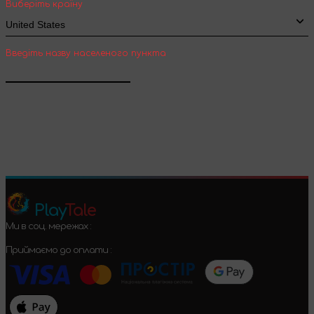
Виберіть країну
Введіть назву населеного пункта
Підтвердити
Play
Tale
Ми в соц. мережах :
Приймаємо до оплати :