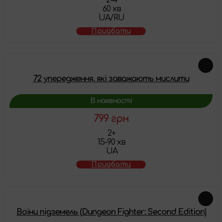
60 хв
UA/RU
Придбати
72 упередження, які заважають мислити
В наявності
799 грн
2+
15-90 хв
UA
Придбати
Воїни підземель (Dungeon Fighter: Second Edition)