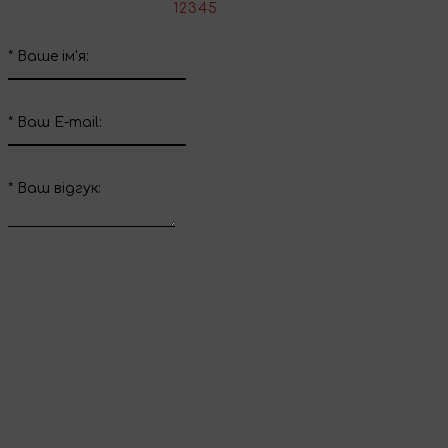
*
Оцініть товар:
1
2
3
4
5
*
Ваше ім'я:
*
Ваш E-mail:
*
Ваш вiдгук:
Відправити відгук