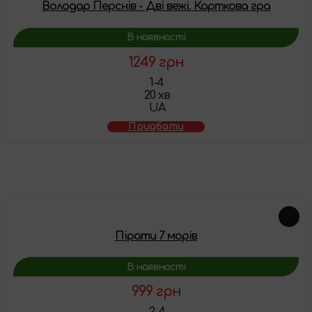
Володар Перснів - Дві вежі. Карткова гра
В наявності
1249 грн
1-4
20 хв
UA
Придбати
Схожі товари
Пірати 7 морів
В наявності
999 грн
2-4