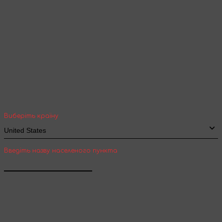
Ваша геолокація
Оберіть вашу країну та місто, щоб бачити
вартість та термін доставки товарів для
міжнародної доставки
Виберіть країну
Введіть назву населеного пункта
Підтвердити