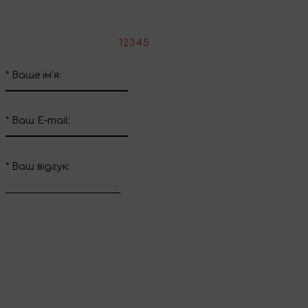
Напишіть свій відгук про цей товар
*
Оцініть товар:
1
2
3
4
5
*
Ваше ім'я:
*
Ваш E-mail:
*
Ваш вiдгук:
Відправити відгук