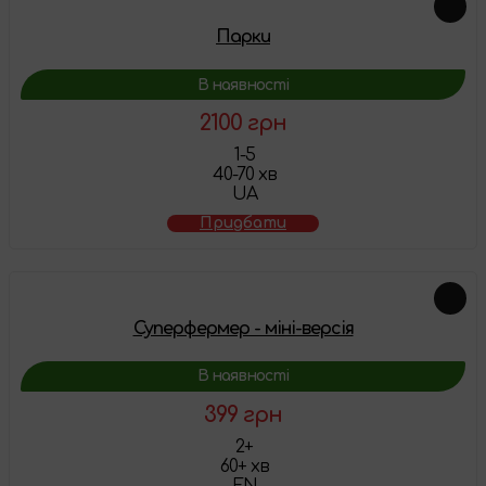
Парки
В наявності
2100 грн
1-5
40-70 хв
UA
Придбати
Суперфермер - міні-версія
В наявності
399 грн
2+
60+ хв
EN