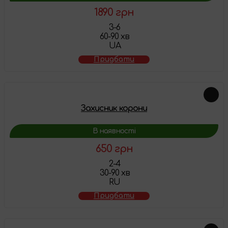
1890 грн
3-6
60-90 хв
UA
Придбати
Захисник корони
В наявності
650 грн
2-4
30-90 хв
RU
Придбати