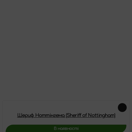
Відгуки
Про цей товар ще немає відгуків, будьте першими!
Залишити відгук
Схожі товари
Шериф Ноттінгема (Sheriff of Nottingham)
В наявності