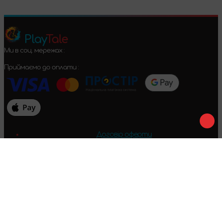
Play
Tale
Ми в соц. мережах :
Приймаємо до оплати :
Договір оферти
Конфіденційність
Умови повернення
2024-2026 © PlayTale - Інтернет-магазин настільних ігор. Усі
права захищені.
Виникли питання?
Дзвінки тільки по Україні
+38 096 079 52 52