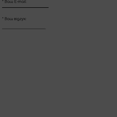
*
Ваш E-mail:
*
Ваш вiдгук:
Відправити відгук
Дякуємо за ваш
відгук