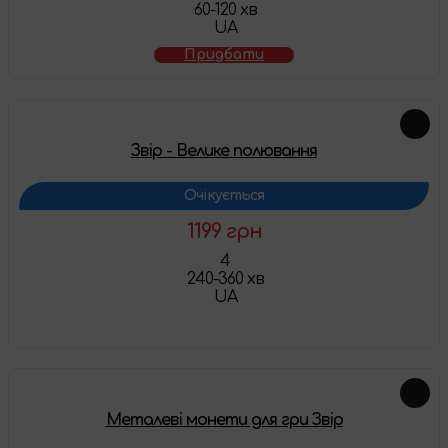
60-120 хв
UA
Придбати
Звір - Велике полювання
Очікується
1199 грн
4
240-360 хв
UA
Детальніше
Металеві монети для гри Звір