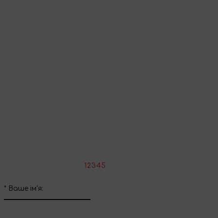
Перейти до кошика
Продовжити покупки
Поділіться враженнями
Напишіть свій відгук про цей товар
*
Оцініть товар:
1
2
3
4
5
*
Ваше ім'я: