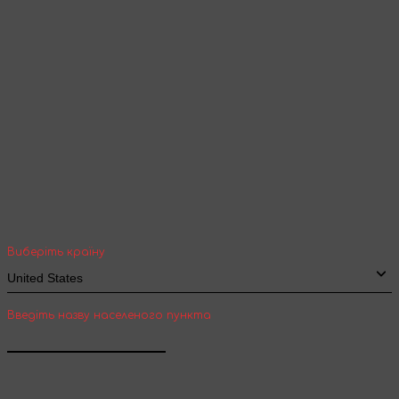
Продовжити перегляд
Ваша геолокація
Оберіть вашу країну та місто, щоб бачити
вартість та термін доставки товарів для
міжнародної доставки
Виберіть країну
Введіть назву населеного пункта