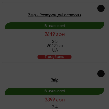
Звір - Розтрощені острови
В наявності
2649 грн
2-5
60-120 хв
UA
Придбати
Звір
В наявності
3399 грн
2-4