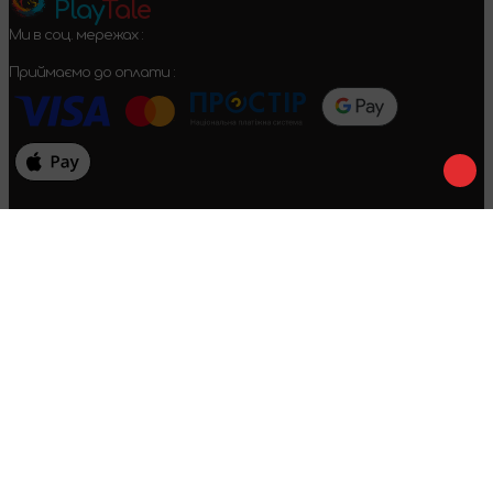
Play
Tale
Ми в соц. мережах :
Приймаємо до оплати :
Договір оферти
Конфіденційність
Умови повернення
2024-2026 © PlayTale - Інтернет-магазин настільних ігор. Усі
права захищені.
Виникли питання?
Дзвінки тільки по Україні
+38 096 079 52 52
WhatsApp
Viber
Telegram
[email protected]