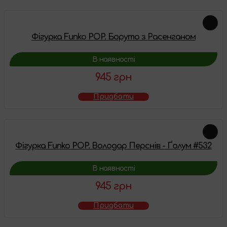
Фігурка Funko POP. Боруто з Расенганом
В наявності
945 грн
Придбати
Фігурка Funko POP. Володар Перснів - Ґолум #532
В наявності
945 грн
Придбати