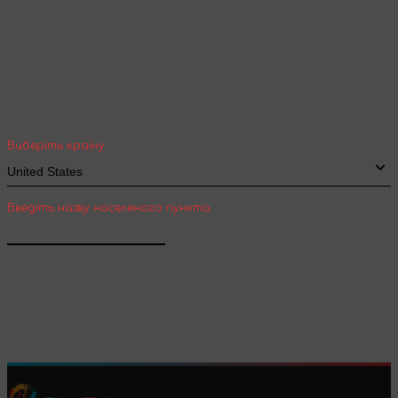
Ваша геолокація
Оберіть вашу країну та місто, щоб бачити
вартість та термін доставки товарів для
міжнародної доставки
Виберіть країну
Введіть назву населеного пункта
Підтвердити