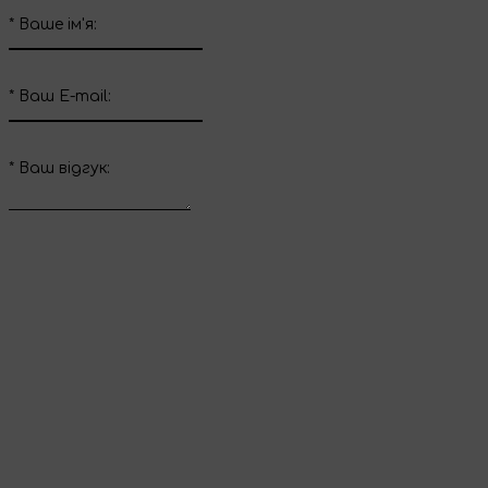
*
Ваше ім'я:
*
Ваш E-mail:
*
Ваш вiдгук:
Відправити відгук