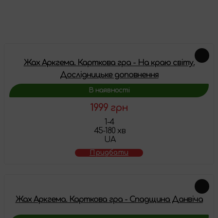
Доповнення
Жах Аркгема. Карткова гра - На краю світу.
Дослідницьке доповнення
В наявності
1999 грн
1-4
45-180 хв
UA
Придбати
Жах Аркгема. Карткова гра - Спадщина Данвіча