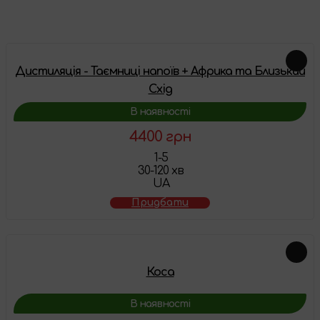
Схожі товари
Дистиляція - Таємниці напоїв + Африка та Близький
Схід
В наявності
4400 грн
1-5
30-120 хв
UA
Придбати
Коса
В наявності