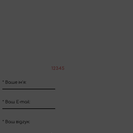
Продовжити покупки
Поділіться враженнями
Напишіть свій відгук про цей товар
*
Оцініть товар:
1
2
3
4
5
*
Ваше ім'я:
*
Ваш E-mail:
*
Ваш вiдгук: