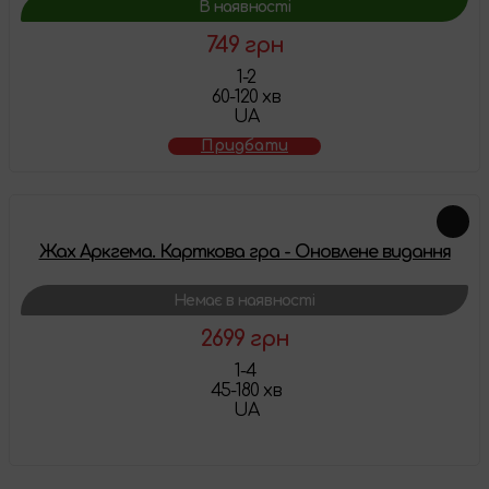
В наявності
749 грн
1-2
60-120 хв
UA
Придбати
Жах Аркгема. Карткова гра - Оновлене видання
Немає в наявності
2699 грн
1-4
45-180 хв
UA
Детальніше