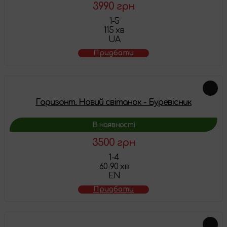
3990 грн
1-5
115 хв
UA
Придбати
Горизонт. Новий світанок - Буревісник
В наявності
3500 грн
1-4
60-90 хв
EN
Придбати