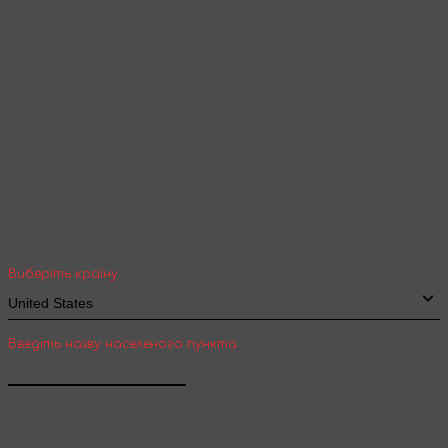
Продовжити перегляд
Ваша геолокація
Оберіть вашу країну та місто, щоб бачити
вартість та термін доставки товарів для
міжнародної доставки
Виберіть країну
Введіть назву населеного пункта
Підтвердити