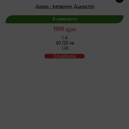
Дюна - Імперіум. Династії
В наявності
1999 грн
1-4
60-120 хв
UA
Придбати
Товар додано у
кошик
Перейти до кошика