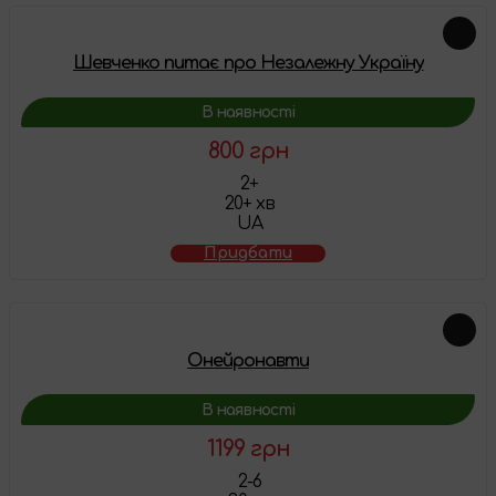
Шевченко питає про Незалежну Україну
В наявності
800 грн
2+
20+ хв
UA
Придбати
Онейронавти
В наявності
1199 грн
2-6