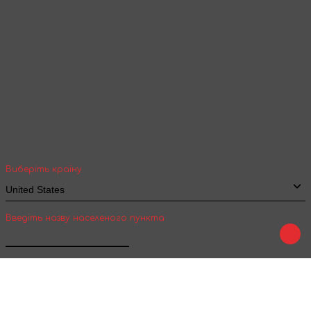
Ваша геолокація
Оберіть вашу країну та місто, щоб бачити
вартість та термін доставки товарів для
міжнародної доставки
Виберіть країну
Введіть назву населеного пункта
Підтвердити