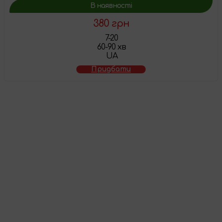
В наявності
380 грн
7-20
60-90 хв
UA
Придбати
Товар додано у
кошик
Перейти до кошика
Продовжити покупки