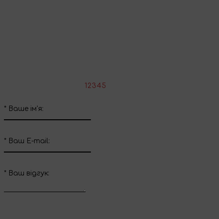
Поділіться враженнями
Напишіть свій відгук про цей товар
*
Оцініть товар:
1
2
3
4
5
*
Ваше ім'я:
*
Ваш E-mail:
*
Ваш вiдгук: