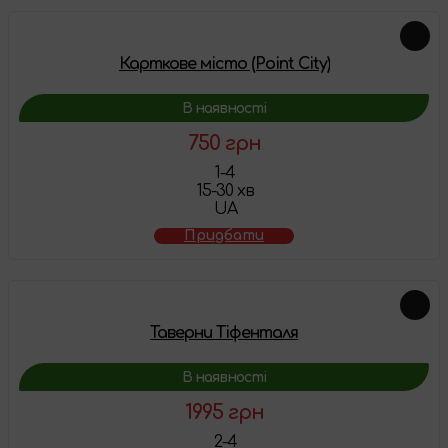
Карткове місто (Point City)
В наявності
750 грн
1-4
15-30 хв
UA
Придбати
Таверни Тіфенталя
В наявності
1995 грн
2-4