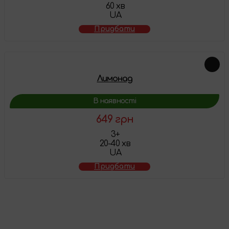
60 хв
UA
Придбати
Лимонад
В наявності
649 грн
3+
20-40 хв
UA
Придбати
Товар додано у
кошик