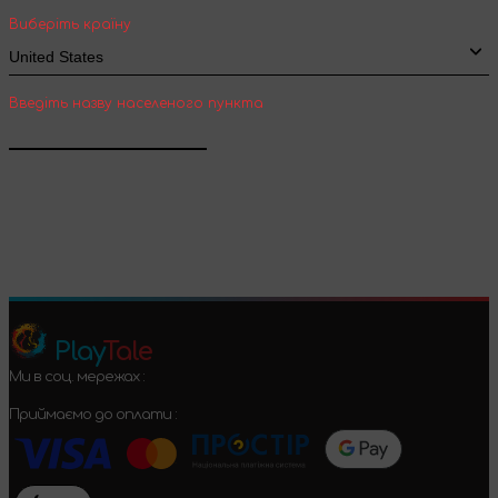
Виберіть країну
Введіть назву населеного пункта
Підтвердити
Play
Tale
Ми в соц. мережах :
Приймаємо до оплати :