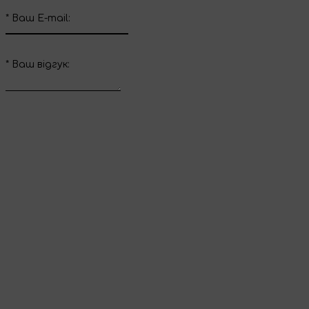
*
Ваш E-mail:
*
Ваш вiдгук:
Відправити відгук
Дякуємо за ваш
відгук