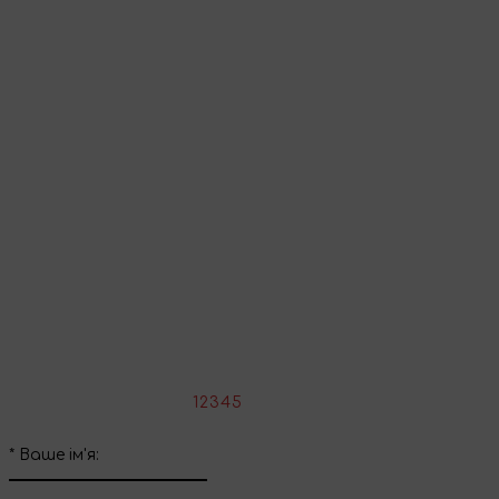
Перейти до кошика
Продовжити покупки
Поділіться враженнями
Напишіть свій відгук про цей товар
*
Оцініть товар:
1
2
3
4
5
*
Ваше ім'я: