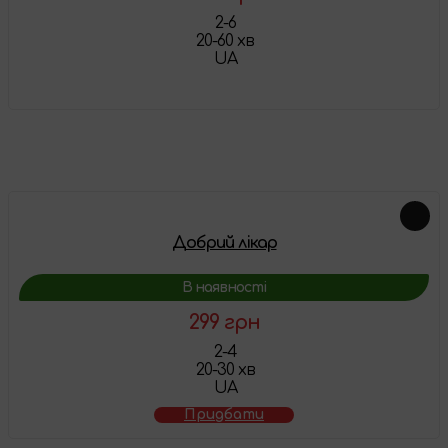
2-6
20-60 хв
UA
Детальніше
Схожі товари
Добрий лікар
В наявності
299 грн
2-4
20-30 хв
UA
Придбати