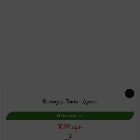
Відгуки
Про цей товар ще немає відгуків, будьте першими!
Залишити відгук
Доповнення
Володар Токіо - Дуель
В наявності
1099 грн
2