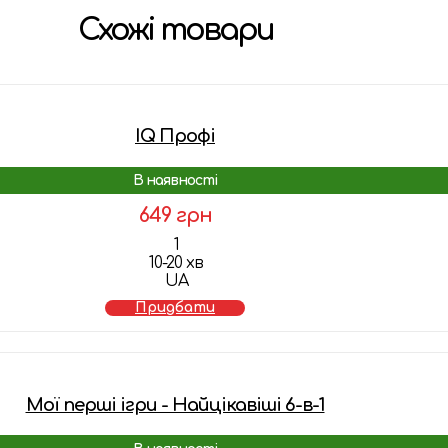
Схожі товари
IQ Профі
В наявності
649 грн
1
10-20 хв
UA
Придбати
Мої перші ігри - Найцікавіші 6-в-1