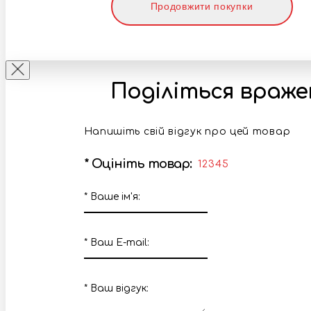
Продовжити покупки
Поділіться враж
Напишіть свій відгук про цей товар
*
Оцініть товар:
1
2
3
4
5
*
Ваше ім'я:
*
Ваш E-mail:
*
Ваш вiдгук: