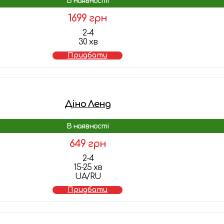
В наявності
1699 грн
2-4
30 хв
Придбати
Діно Ленд
В наявності
649 грн
2-4
15-25 хв
UA/RU
Придбати