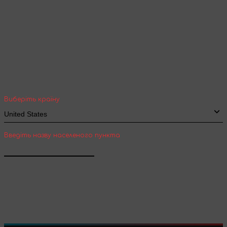
Ваша геолокація
Оберіть вашу країну та місто, щоб бачити
вартість та термін доставки товарів для
міжнародної доставки
Виберіть країну
Введіть назву населеного пункта
Підтвердити