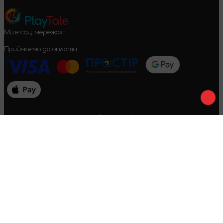
Play
Tale
Ми в соц. мережах :
Приймаємо до оплати :
Договір оферти
Конфіденційність
Умови повернення
2024-2026 © PlayTale - Інтернет-магазин настільних ігор. Усі
права захищені.
Виникли питання?
Дзвінки тільки по Україні
+38 096 079 52 52
WhatsApp
Viber