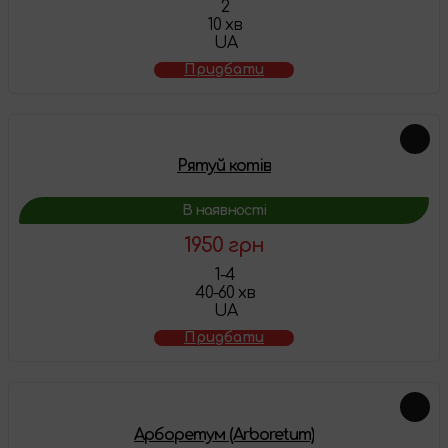
2
10 хв
UA
Придбати
Рятуй котів
В наявності
1950 грн
1-4
40-60 хв
UA
Придбати
Арборетум (Arboretum)