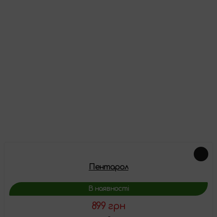
Відгуки
Про цей товар ще немає відгуків, будьте першими!
Залишити відгук
Схожі товари
Пентарол
В наявності
899 грн