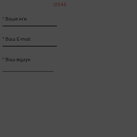
*
Оцініть товар:
1
2
3
4
5
*
Ваше ім'я:
*
Ваш E-mail:
*
Ваш вiдгук:
Відправити відгук