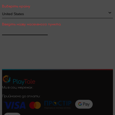
Виберіть країну
Введіть назву населеного пункта
Підтвердити
Play
Tale
Ми в соц. мережах :
Приймаємо до оплати :