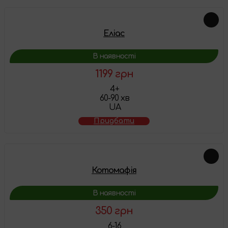
Еліас
В наявності
1199 грн
4+
60-90 хв
UA
Придбати
Котомафія
В наявності
350 грн
6-16