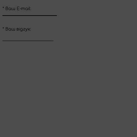
*
Ваш E-mail:
*
Ваш вiдгук:
Відправити відгук
Дякуємо за ваш
відгук