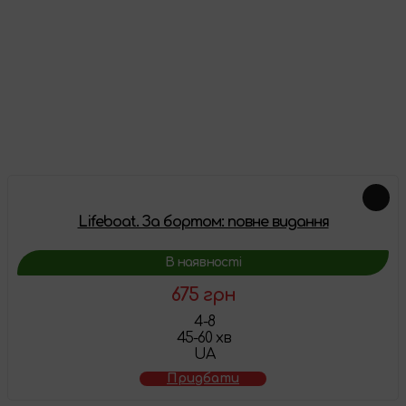
Відгуки
Про цей товар ще немає відгуків, будьте першими!
Залишити відгук
Схожі товари
Lifeboat. За бортом: повне видання
В наявності
675 грн
4-8
45-60 хв
UA
Придбати