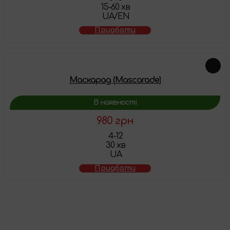
15-60 хв
UA/EN
Придбати
Маскарад (Mascarade)
В наявності
980 грн
4-12
30 хв
UA
Придбати
Товар додано у
кошик