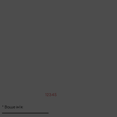
Перейти до кошика
Продовжити покупки
Поділіться враженнями
Напишіть свій відгук про цей товар
*
Оцініть товар:
1
2
3
4
5
*
Ваше ім'я: