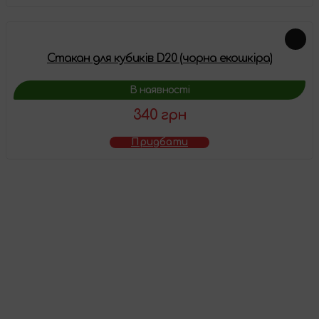
Стакан для кубиків D20 (чорна екошкіра)
В наявності
340 грн
Придбати
Товар додано у
кошик
Перейти до кошика