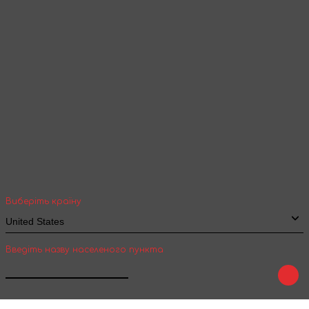
Продовжити перегляд
Ваша геолокація
Оберіть вашу країну та місто, щоб бачити
вартість та термін доставки товарів для
міжнародної доставки
Виберіть країну
Введіть назву населеного пункта