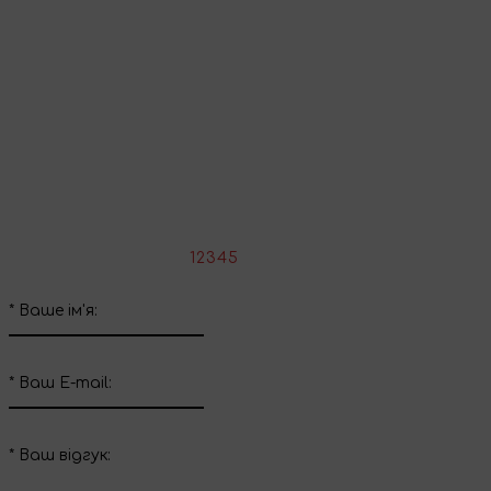
Продовжити покупки
Поділіться враженнями
Напишіть свій відгук про цей товар
*
Оцініть товар:
1
2
3
4
5
*
Ваше ім'я:
*
Ваш E-mail:
*
Ваш вiдгук: