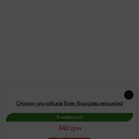
Відгуки
Про цей товар ще немає відгуків, будьте першими!
Залишити відгук
Схожі товари
Стакан для кубиків Вовк (бордова екошкіра)
В наявності
340 грн