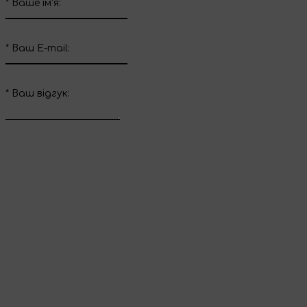
*
Ваше ім'я:
*
Ваш E-mail:
*
Ваш вiдгук:
Відправити відгук
Дякуємо за ваш