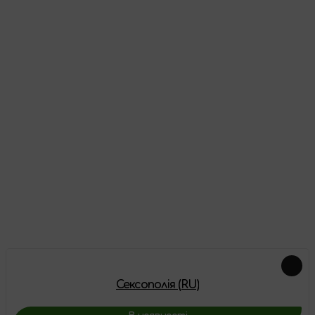
Відгуки
Про цей товар ще немає відгуків, будьте першими!
Залишити відгук
Доповнення
Сексополія (RU)