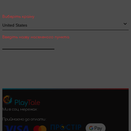
вартість та термін доставки товарів для
міжнародної доставки
Виберіть країну
Введіть назву населеного пункта
Підтвердити
Play
Tale
Ми в соц. мережах :
Приймаємо до оплати :