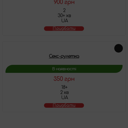
900 грн
2
30+ хв
UA
Придбати
Секс-рулетка
В наявності
350 грн
18+
2 хв
UA
Придбати