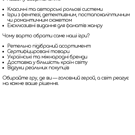
Класичні та авторські рольові системи
Ігри з фентезі, детективним, постапокаліптичним
чи романтичним сюжетом
Ексклюзивні видання для фанатів жанру
Чому варто обрати саме наші ігри?
Ретельно підібраний асортимент
Сертифіцировані товари
Українські та міжнародні бренди
Доставка у більшість країн світу
Відгуки реальних покупців
Обирайте гру, де ви — головний герой, а світ реагує
на кожне ваше рішення.