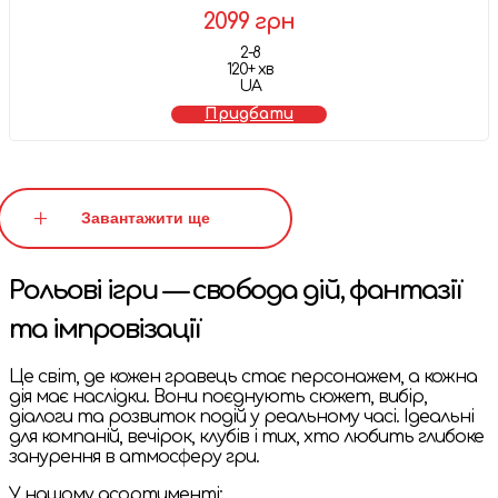
2099 грн
2-8
120+ хв
UA
Придбати
Завантажити ще
Рольові ігри — свобода дій, фантазії
та імпровізації
Це світ, де кожен гравець стає персонажем, а кожна
дія має наслідки. Вони поєднують сюжет, вибір,
діалоги та розвиток подій у реальному часі. Ідеальні
для компаній, вечірок, клубів і тих, хто любить глибоке
занурення в атмосферу гри.
У нашому асортименті: