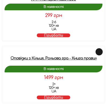
В наявності
299 грн
2-6
120+ хв
UA
Придбати
Оповідки з Кільця. Рольова гра - Книга правил
В наявності
1499 грн
2+
120+ хв
UA
Придбати