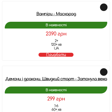
Вампіри - Маскарад
В наявності
2390 грн
2+
120+ хв
UA
Придбати
Демони і дракони. Швидкий старт - Затонула вежа
В наявності
299 грн
1-6
60+ хв