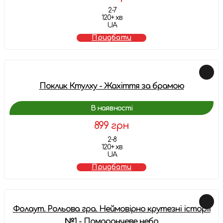
2-7
120+ хв
UA
Придбати
Поклик Ктулху - Жахіття за брамою
В наявності
899 грн
2-8
120+ хв
UA
Придбати
Фолаут. Рольова гра. Неймовірно крутезні історії
№1 - Помаранчеве небо