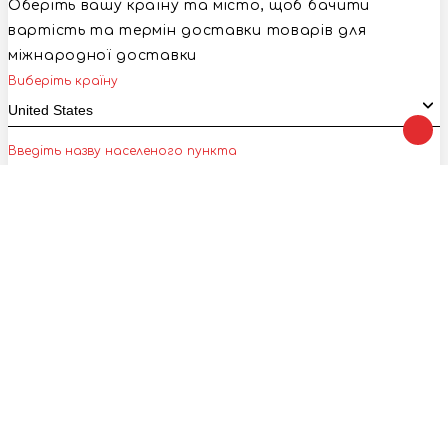
Оберіть вашу країну та місто, щоб бачити
вартість та термін доставки товарів для
міжнародної доставки
Виберіть країну
Введіть назву населеного пункта
Підтвердити
Play
Tale
Ми в соц. мережах :
Приймаємо до оплати :