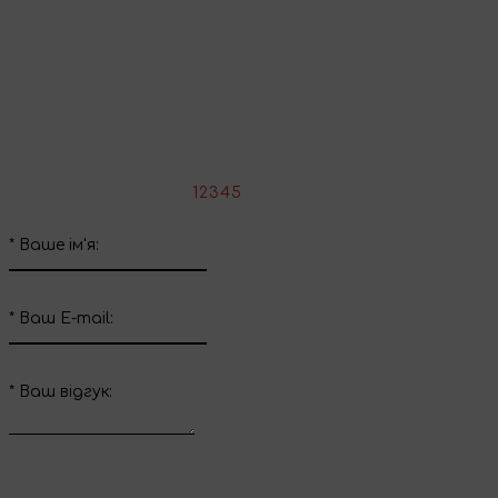
Поділіться враженнями
Напишіть свій відгук про цей товар
*
Оцініть товар:
1
2
3
4
5
*
Ваше ім'я:
*
Ваш E-mail:
*
Ваш вiдгук: