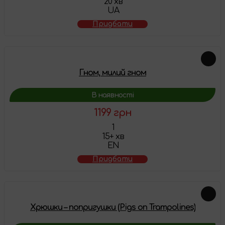
20 хв
UA
Придбати
Гном, милий гном
В наявності
1199 грн
1
15+ хв
EN
Придбати
Хрюшки – попригушки (Pigs on Trampolines)