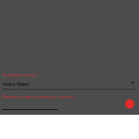
Ваша геолокація
Оберіть вашу країну та місто, щоб бачити
вартість та термін доставки товарів для
міжнародної доставки
Виберіть країну
Введіть назву населеного пункта
Підтвердити