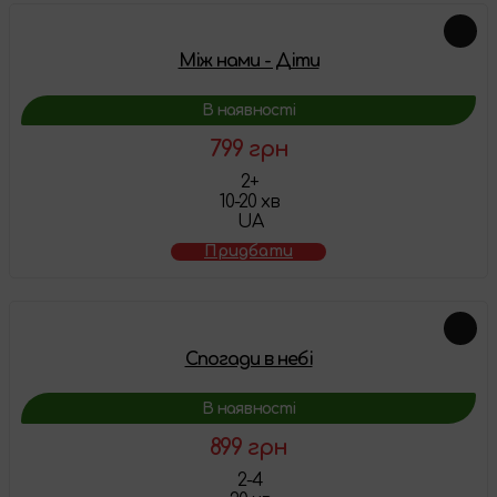
Між нами - Діти
В наявності
799 грн
2+
10-20 хв
UA
Придбати
Спогади в небі
В наявності
899 грн
2-4