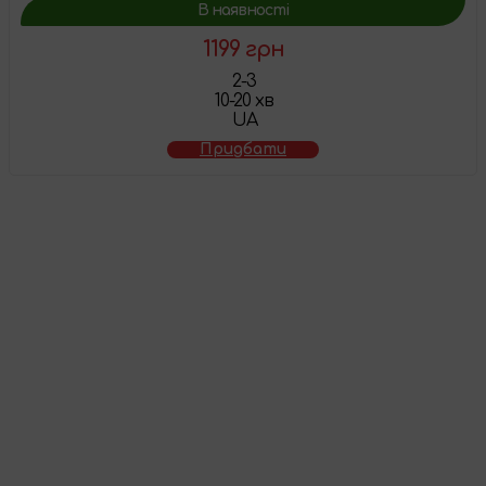
В наявності
1199 грн
2-3
10-20 хв
UA
Придбати
Товар додано у
кошик
Перейти до кошика
Продовжити покупки