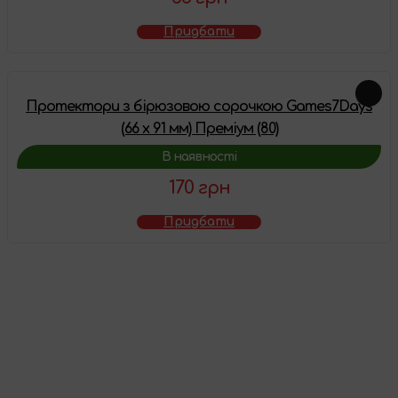
Придбати
Протектори з бірюзовою сорочкою Games7Days
(66 х 91 мм) Преміум (80)
В наявності
170 грн
Придбати
Товар додано у
кошик
Перейти до кошика