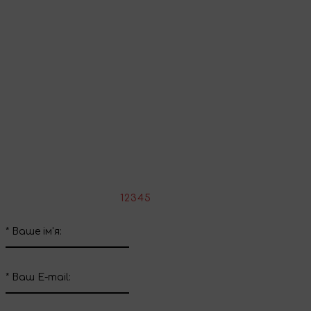
Продовжити покупки
Поділіться враженнями
Напишіть свій відгук про цей товар
*
Оцініть товар:
1
2
3
4
5
*
Ваше ім'я:
*
Ваш E-mail: