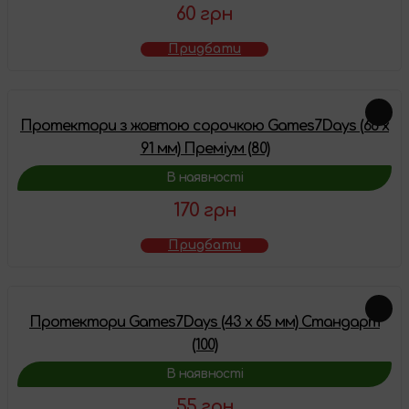
60 грн
Придбати
Протектори з жовтою сорочкою Games7Days (66 х
91 мм) Преміум (80)
В наявності
170 грн
Придбати
Протектори Games7Days (43 x 65 мм) Стандарт
(100)
В наявності
55 грн