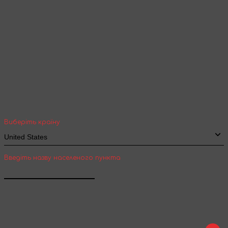
Ваша геолокація
Оберіть вашу країну та місто, щоб бачити
вартість та термін доставки товарів для
міжнародної доставки
Виберіть країну
Введіть назву населеного пункта
Підтвердити