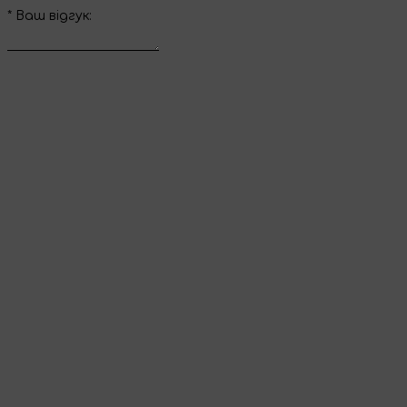
*
Ваш вiдгук:
Відправити відгук
Дякуємо за ваш
відгук
Він з’явиться на сайті одразу після перевірки
адміністратором.