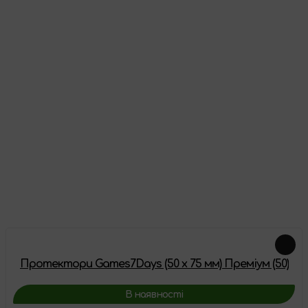
Кількість протекторів:
80
Як виглядає товар
Відгуки
Про цей товар ще немає відгуків, будьте першими!
Залишити відгук
Схожі товари
Протектори Games7Days (50 x 75 мм) Преміум (50)
В наявності