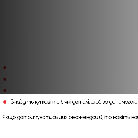
Приємне з корисним
Даний пазл дозволить поєднати приємне з корисним - ц
моторику. Якщо ви думаєте над тим, чим би зайняти с
Поради щодо збирання пазлів
Коли збираєте великі пазли, краще дотримуватися на
На початку обов`язково переверніть усі шматочки
Розподіліть їх за кольорами. Так вам згодом буде п
Вивчіть зображення. Зазвичай на ньому є унікальні 
Знайдіть кутові та бічні деталі, щоб за допомого
Якщо дотримуватись цих рекомендацій, то навіть найс