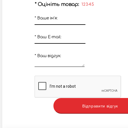
*
Оцініть товар:
1
2
3
4
5
*
Ваше ім'я:
*
Ваш E-mail:
*
Ваш вiдгук:
Відправити відгук