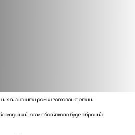
ікаво провести час і потренувати логічне та образне м
ебе або свою дитину, PlayTale дуже радить купити таки
ступних порад:
 лицьовою стороною вгору.
ростіше збирати разом окремі колірні масиви зображення
елементи. Знайшовши їх на деталях пазла, у вас будуть «
ю них визначити рамки готової картини.
кладніший пазл обов`язково буде зібраний!