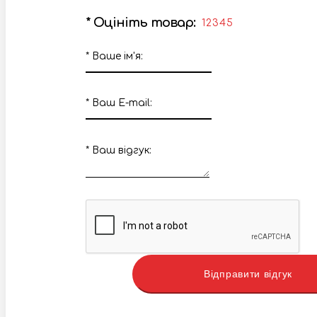
*
Оцініть товар:
1
2
3
4
5
*
Ваше ім'я:
*
Ваш E-mail:
*
Ваш вiдгук:
Відправити відгук