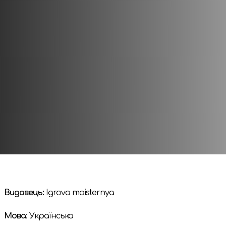
фотоапаратом у руці, сподіваючись зберегти на пам’я
Це магічна карткова гра, яка містить дві колоди з чу
складання карт і напівкооперативної побудови таблиці
горизонтальні панорами.
Гра має легкі та елегантні правила гри! Виберіть кар
разом, щоб створити панорами природи, від яких пере
гри карти приносять переможні очки відповідно до їх 
гравець із найбільшою кількістю очок.
Видавець:
Igrova maisternya
Мова
: Українська