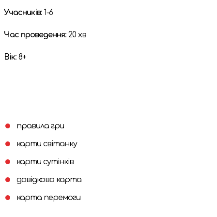
Учасників
: 1-6
Час проведення
: 20 хв
Вік
: 8+
правила гри
карти світанку
карти сутінків
довідкова карта
карта перемоги