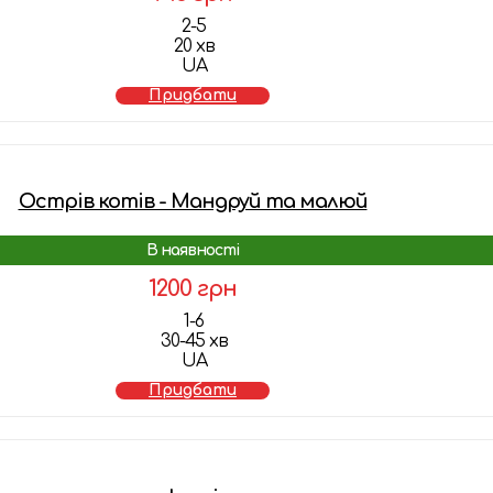
2-5
20 хв
UA
Придбати
Острів котів - Мандруй та малюй
В наявності
1200 грн
1-6
30-45 хв
UA
Придбати