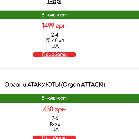
Інорі
В наявності
1499 грн
2-4
20-40 хв
UA
Придбати
Органи АТАКУЮТЬ! (Organ ATTACK!)
В наявності
630 грн
2-6
15 хв
UA
Придбати