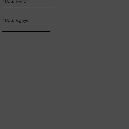
*
Ваш E-mail:
*
Ваш вiдгук:
Відправити відгук
Дякуємо за ваш
відгук