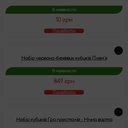
В наявності
10 грн
Придбати
Набір червоно-бежевих кубиків Плем`я
В наявності
849 грн
Придбати
Набір кубиків Гра престолів - Нічна варта