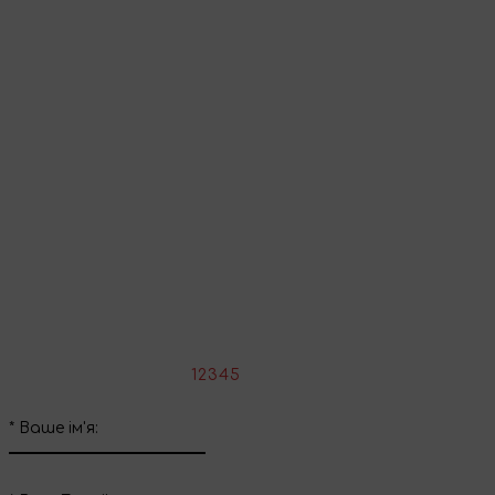
Перейти до кошика
Продовжити покупки
Поділіться враженнями
Напишіть свій відгук про цей товар
*
Оцініть товар:
1
2
3
4
5
*
Ваше ім'я: