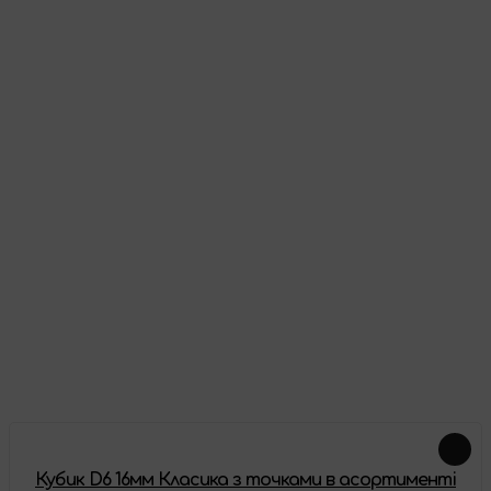
Видавець:
Q-Workshop
Мова
: Англійська
Як виглядає товар
Відгуки
Про цей товар ще немає відгуків, будьте першими!
Залишити відгук
Схожі товари
Кубик D6 16мм Класика з точками в асортименті