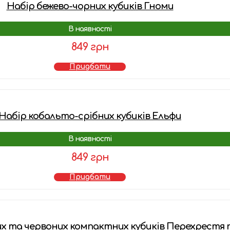
Набір бежево-чорних кубиків Гноми
В наявності
849 грн
Придбати
Набір кобальто-срібних кубиків Ельфи
В наявності
849 грн
Придбати
х та червоних компактних кубиків Перехрестя п