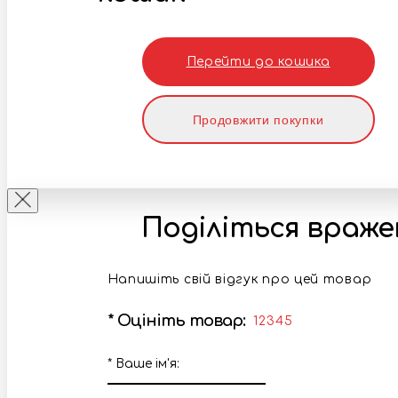
Перейти до кошика
Продовжити покупки
Поділіться враж
Напишіть свій відгук про цей товар
*
Оцініть товар:
1
2
3
4
5
*
Ваше ім'я: