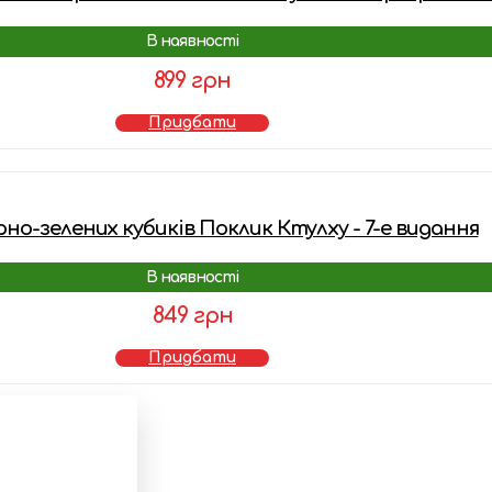
В наявності
899 грн
Придбати
но-зелених кубиків Поклик Ктулху - 7-е видання
В наявності
849 грн
Придбати