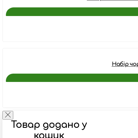
Набір чор
Товар додано у
кошик