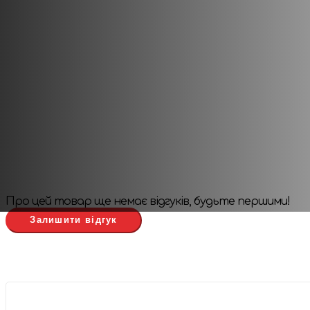
Видавець:
Q-Workshop
Мова
: Англійська
Про цей товар ще немає відгуків, будьте першими!
Залишити відгук