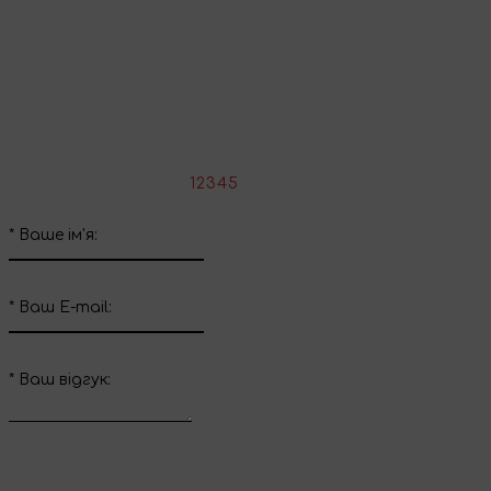
Поділіться враженнями
Напишіть свій відгук про цей товар
*
Оцініть товар:
1
2
3
4
5
*
Ваше ім'я:
*
Ваш E-mail:
*
Ваш вiдгук: