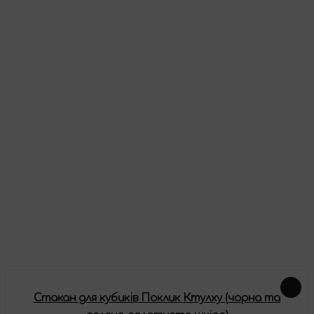
Видавець:
Q-Workshop
Мова
: Англійська
Як виглядає товар
Відгуки
Про цей товар ще немає відгуків, будьте першими!
Залишити відгук
Доповнення
Стакан для кубиків Поклик Ктулху (чорна та