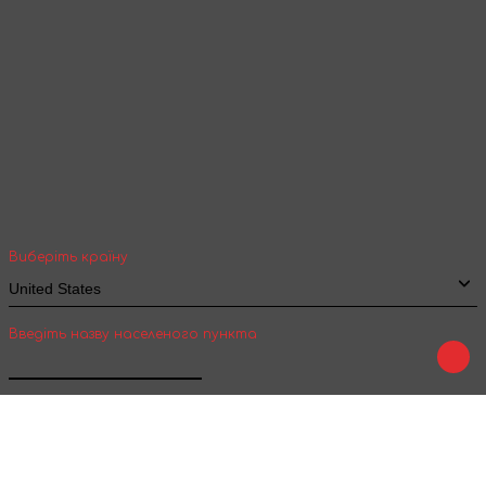
Ваша геолокація
Оберіть вашу країну та місто, щоб бачити
вартість та термін доставки товарів для
міжнародної доставки
Виберіть країну
Введіть назву населеного пункта
Підтвердити