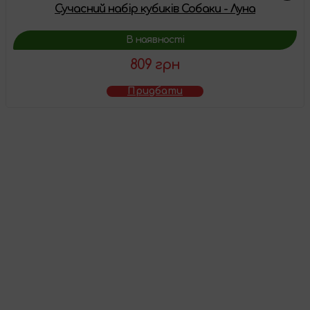
Сучасний набір кубиків Собаки - Луна
В наявності
809 грн
Придбати
Товар додано у
кошик
Перейти до кошика
Продовжити покупки