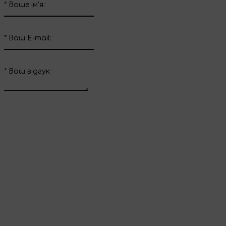
*
Ваше ім'я:
*
Ваш E-mail:
*
Ваш вiдгук:
Відправити відгук
Дякуємо за ваш