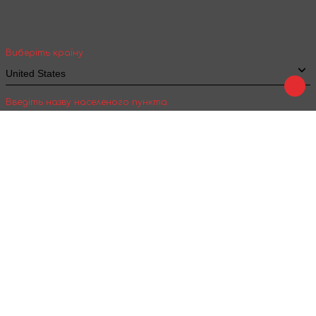
вартість та термін доставки товарів для
міжнародної доставки
Виберіть країну
Введіть назву населеного пункта
Підтвердити
Play
Tale
Ми в соц. мережах :
Приймаємо до оплати :