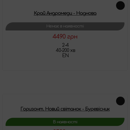
Край Андромеди - Наднова
Немає в наявності
4490 грн
2-4
40-200 хв
EN
Детальніше
Схожі товари
Горизонт. Новий світанок - Буревісник
В наявності