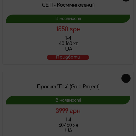
СЕТІ - Космічні агенції
В наявності
1550 грн
1-4
40-160 хв
UA
Придбати
Проєкт ″Гая″ (Gaia Project)
В наявності
3999 грн
1-4
60-150 хв
UA