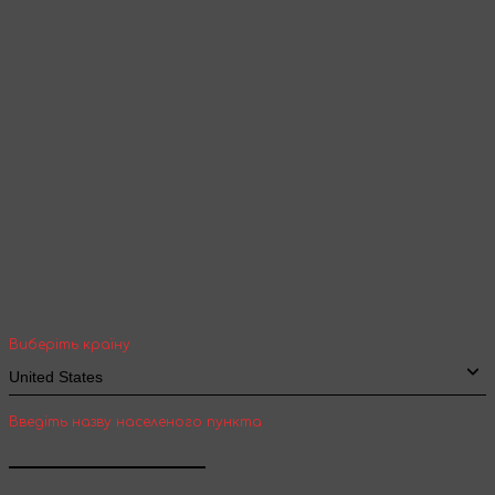
Продовжити перегляд
Ваша геолокація
Оберіть вашу країну та місто, щоб бачити
вартість та термін доставки товарів для
міжнародної доставки
Виберіть країну
Введіть назву населеного пункта