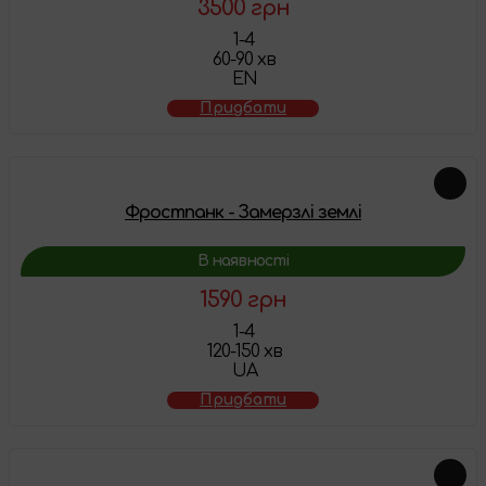
3500 грн
1-4
60-90 хв
EN
Придбати
Фростпанк - Замерзлі землі
В наявності
1590 грн
1-4
120-150 хв
UA
Придбати