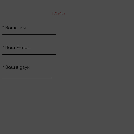
*
Оцініть товар:
1
2
3
4
5
*
Ваше ім'я:
*
Ваш E-mail:
*
Ваш вiдгук:
Відправити відгук