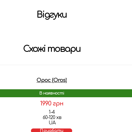
Відгуки
Схожі товари
Орос (Oros)
В наявності
1990 грн
1-4
60-120 хв
UA
Придбати