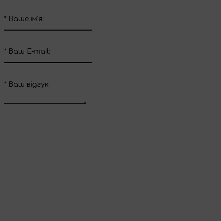
*
Ваше ім'я:
*
Ваш E-mail:
*
Ваш вiдгук:
Відправити відгук