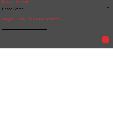
Виберіть країну
Введіть назву населеного пункта
Підтвердити
Play
Tale
Ми в соц. мережах :
Приймаємо до оплати :