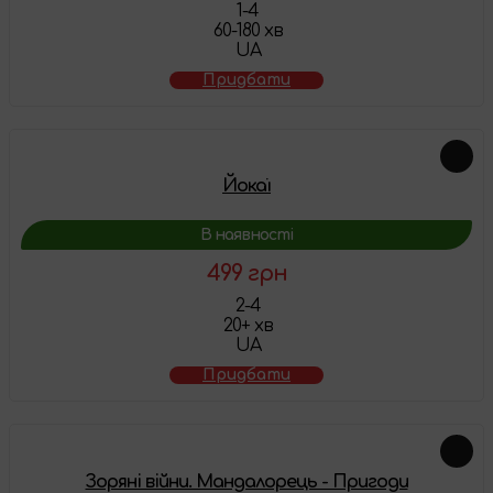
1-4
60-180 хв
UA
Придбати
Йокаї
В наявності
499 грн
2-4
20+ хв
UA
Придбати
Зоряні війни. Мандалорець - Пригоди