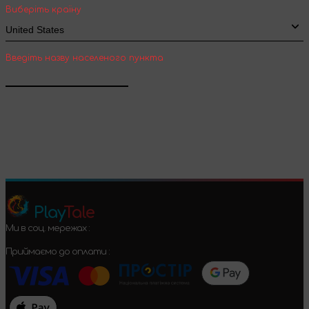
Виберіть країну
Введіть назву населеного пункта
Підтвердити
Play
Tale
Ми в соц. мережах :
Приймаємо до оплати :