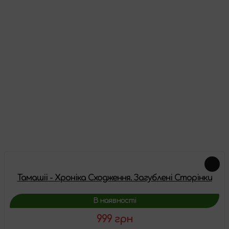
Відгуки
Про цей товар ще немає відгуків, будьте першими!
Залишити відгук
Схожі товари
Тамашіі - Хроніка Сходження. Загублені Сторінки
В наявності
999 грн