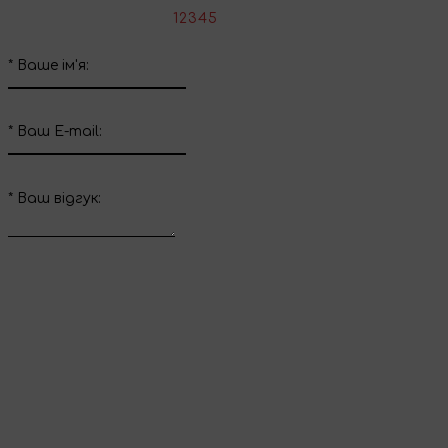
*
Оцініть товар:
1
2
3
4
5
*
Ваше ім'я:
*
Ваш E-mail:
*
Ваш вiдгук:
Відправити відгук