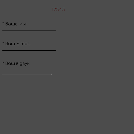
*
Оцініть товар:
1
2
3
4
5
*
Ваше ім'я:
*
Ваш E-mail:
*
Ваш вiдгук:
Відправити відгук