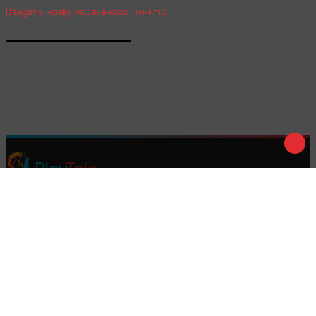
Введіть назву населеного пункта
Підтвердити
Play
Tale
Ми в соц. мережах :
Приймаємо до оплати :
Договір оферти