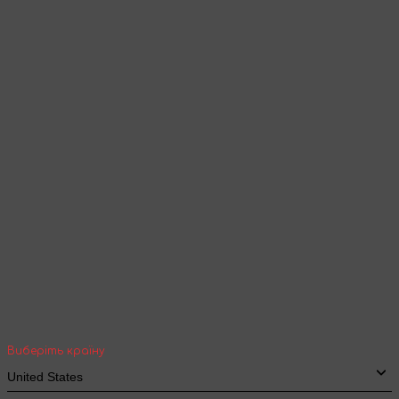
Товари та контент будуть відображені
згідно обраної мови
Продовжити перегляд
Ваша геолокація
Оберіть вашу країну та місто, щоб бачити
вартість та термін доставки товарів для
міжнародної доставки
Виберіть країну