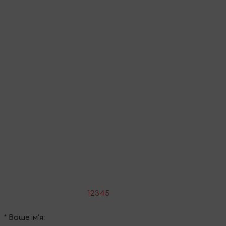
кошик
Перейти до кошика
Продовжити покупки
Поділіться враженнями
Напишіть свій відгук про цей товар
*
Оцініть товар:
1
2
3
4
5
*
Ваше ім'я: