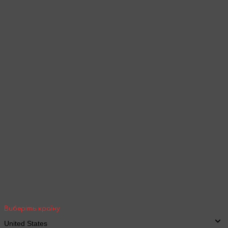
Оберіть мову
Товари та контент будуть відображені
згідно обраної мови
Продовжити перегляд
Ваша геолокація
Оберіть вашу країну та місто, щоб бачити
вартість та термін доставки товарів для
міжнародної доставки
Виберіть країну