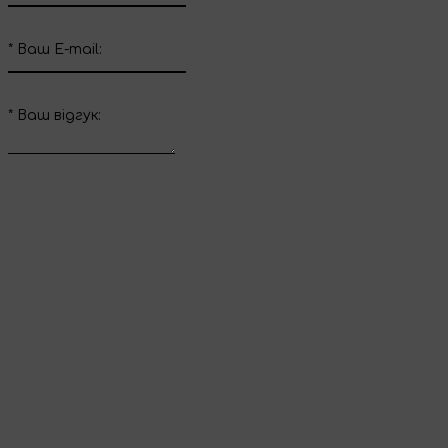
*
Ваш E-mail:
*
Ваш вiдгук:
Відправити відгук
Дякуємо за ваш