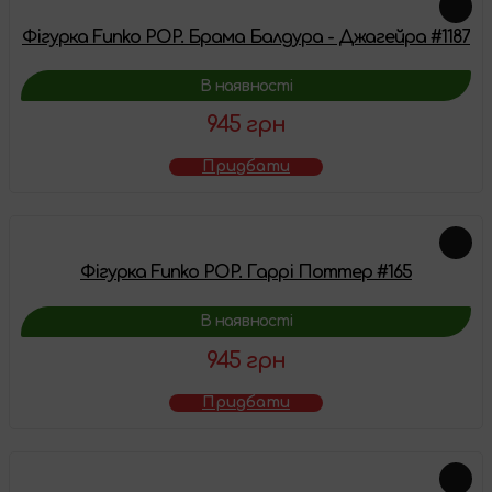
Фігурка Funko POP. Брама Балдура - Джагейра #1187
В наявності
945 грн
Придбати
Фігурка Funko POP. Гаррі Поттер #165
В наявності
945 грн
Придбати