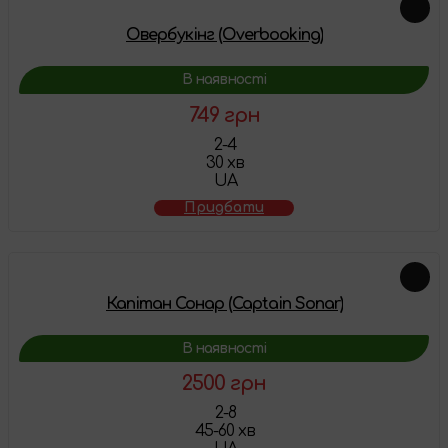
Овербукінг (Overbooking)
В наявності
749 грн
2-4
30 хв
UA
Придбати
Капітан Сонар (Captain Sonar)
В наявності
2500 грн
2-8
45-60 хв