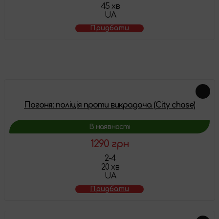
45 хв
UA
Придбати
Схожі товари
Погоня: поліція проти викрадача (City chase)
В наявності
1290 грн
2-4
20 хв
UA
Придбати