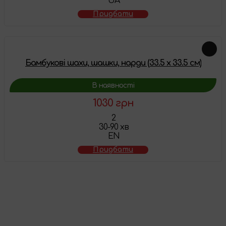
UA
Придбати
Бамбукові шахи, шашки, нарди (33.5 х 33.5 см)
В наявності
1030 грн
2
30-90 хв
EN
Придбати
Товар додано у
кошик