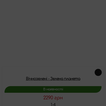
Відгуки
Про цей товар ще немає відгуків, будьте першими!
Залишити відгук
Доповнення
Вічнозелені - Зелена планета
В наявності
2290 грн
1-4