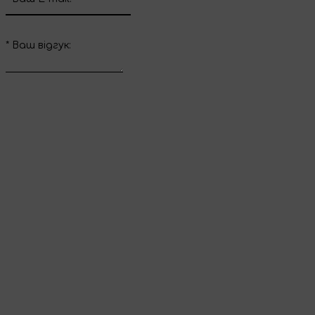
*
Ваш вiдгук:
Відправити відгук
Дякуємо за ваш
відгук