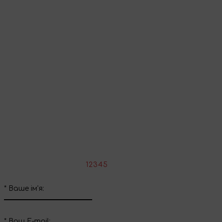
Перейти до кошика
Продовжити покупки
Поділіться враженнями
Напишіть свій відгук про цей товар
*
Оцініть товар:
1
2
3
4
5
*
Ваше ім'я:
*
Ваш E-mail: