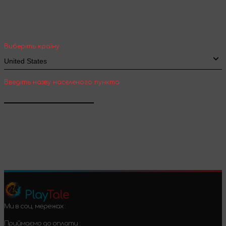
Оберіть вашу країну та місто, щоб бачити
вартість та термін доставки товарів для
міжнародної доставки
Виберіть країну
Введіть назву населеного пункта
Підтвердити
Play
Tale
Ми в соц. мережах :
Приймаємо до оплати :