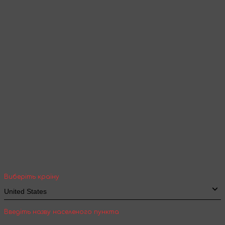
Товари та контент будуть відображені
згідно обраної мови
Продовжити перегляд
Ваша геолокація
Оберіть вашу країну та місто, щоб бачити
вартість та термін доставки товарів для
міжнародної доставки
Виберіть країну
Введіть назву населеного пункта