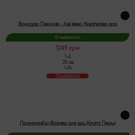
Володар Перснів - Дві вежі. Карткова гра
В наявності
1249 грн
1-4
20 хв
UA
Придбати
Схожі товари
Промонабір Вогняр для гри Круті Перці