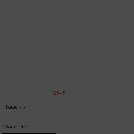
Перейти до кошика
Продовжити покупки
Поділіться враженнями
Напишіть свій відгук про цей товар
*
Оцініть товар:
1
2
3
4
5
*
Ваше ім'я:
*
Ваш E-mail: