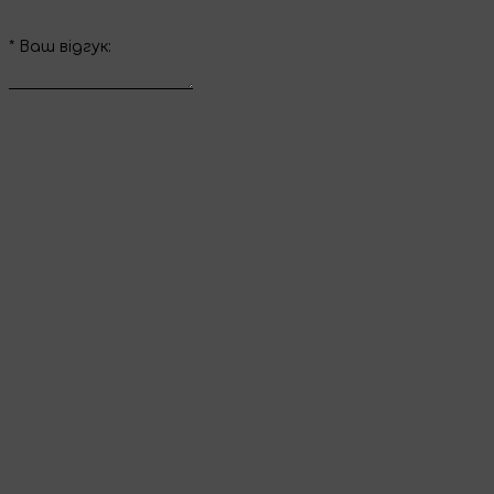
*
Ваш вiдгук:
Відправити відгук
Дякуємо за ваш
відгук
Він з’явиться на сайті одразу після перевірки