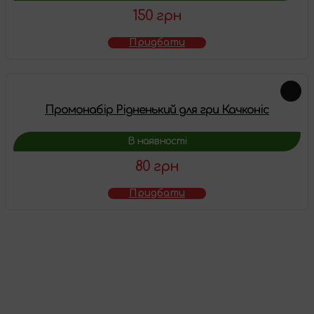
150 грн
Придбати
Промонабір Рідненький для гри Качконіс
В наявності
80 грн
Придбати
Товар додано у
кошик