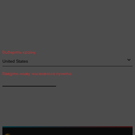
Ваша геолокація
Оберіть вашу країну та місто, щоб бачити
вартість та термін доставки товарів для
міжнародної доставки
Виберіть країну
Введіть назву населеного пункта
Підтвердити