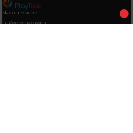
Play
Tale
Ми в соц. мережах :
Приймаємо до оплати :
Договір оферти
Конфіденційність
Умови повернення
2024-2026 © PlayTale - Інтернет-магазин настільних ігор. Усі
права захищені.
Виникли питання?
Дзвінки тільки по Україні
+38 096 079 52 52
WhatsApp
Viber
Telegram