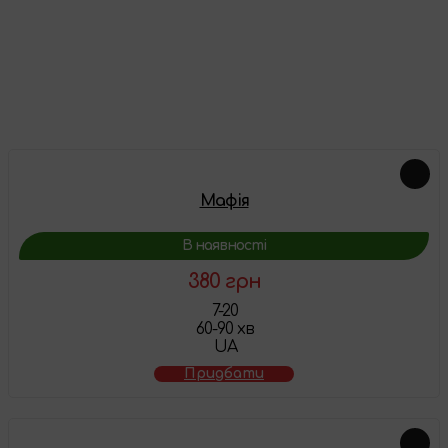
Про цей товар ще немає відгуків, будьте першими!
Залишити відгук
Схожі товари
Мафія
В наявності
380 грн
7-20
60-90 хв
UA
Придбати