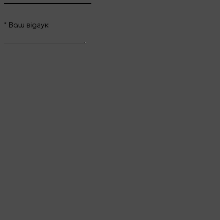
*
Ваш вiдгук:
Відправити відгук
Дякуємо за ваш
відгук
Він з’явиться на сайті одразу після перевірки