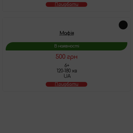
Придбати
Мафія
В наявності
500 грн
6+
120-180 хв
UA
Придбати
Товар додано у
кошик