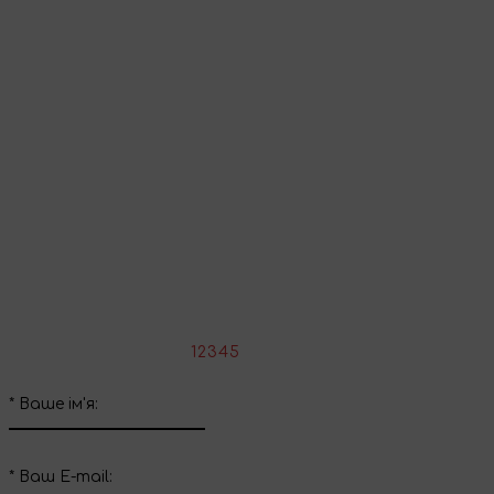
Перейти до кошика
Продовжити покупки
Поділіться враженнями
Напишіть свій відгук про цей товар
*
Оцініть товар:
1
2
3
4
5
*
Ваше ім'я:
*
Ваш E-mail: