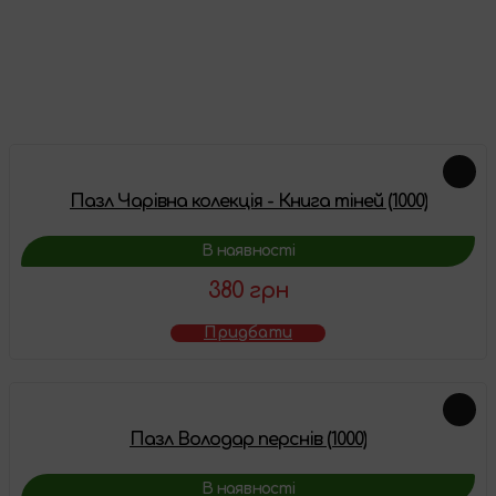
Про цей товар ще немає відгуків, будьте першими!
Залишити відгук
Схожі товари
Пазл Чарівна колекція - Книга тіней (1000)
В наявності
380 грн
Придбати
Пазл Володар перснів (1000)
В наявності