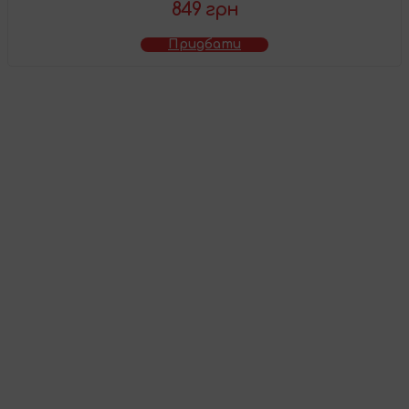
849 грн
Придбати
Товар додано у
кошик
Перейти до кошика
Продовжити покупки
Поділіться враженнями