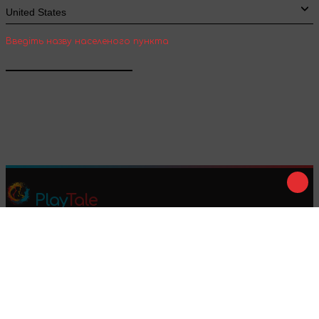
Введіть назву населеного пункта
Підтвердити
Play
Tale
Ми в соц. мережах :
Приймаємо до оплати :