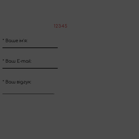
Напишіть свій відгук про цей товар
*
Оцініть товар:
1
2
3
4
5
*
Ваше ім'я:
*
Ваш E-mail:
*
Ваш вiдгук:
Відправити відгук