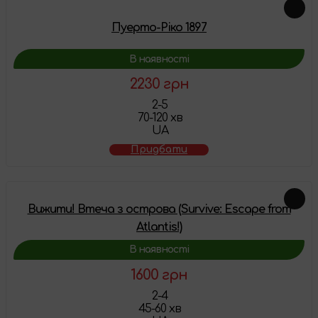
Пуерто-Ріко 1897
В наявності
2230 грн
2-5
70-120 хв
UA
Придбати
Вижити! Втеча з острова (Survive: Escape from
Atlantis!)
В наявності
1600 грн
2-4
45-60 хв