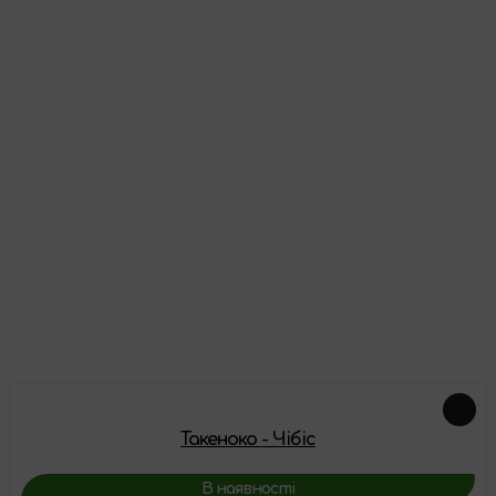
Відгуки
Про цей товар ще немає відгуків, будьте першими!
Залишити відгук
Схожі товари
Такеноко - Чібіс
В наявності