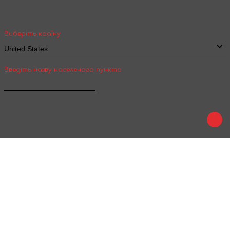
вартість та термін доставки товарів для
міжнародної доставки
Виберіть країну
Введіть назву населеного пункта
Підтвердити
Play
Tale
Ми в соц. мережах :
Приймаємо до оплати :