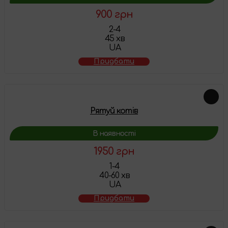
900 грн
2-4
45 хв
UA
Придбати
Рятуй котів
В наявності
1950 грн
1-4
40-60 хв
UA
Придбати