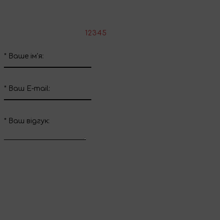
Напишіть свій відгук про цей товар
*
Оцініть товар:
1
2
3
4
5
*
Ваше ім'я:
*
Ваш E-mail:
*
Ваш вiдгук:
Відправити відгук