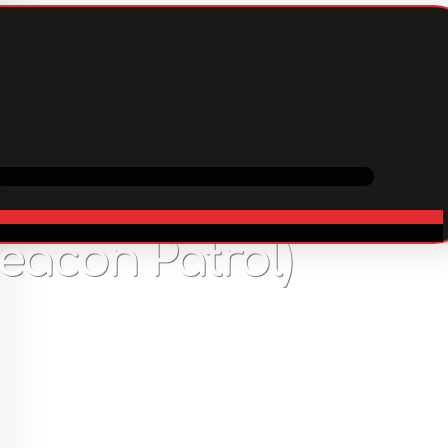
вка
Співпраця
В наявності
750
грн
acon Patrol)