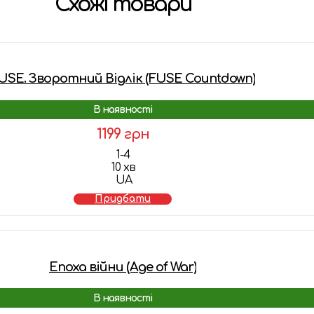
Схожі товари
USE. Зворотний Відлік (FUSE Countdown)
В наявності
1199 грн
1-4
10 хв
UA
Придбати
Епоха війни (Age of War)
В наявності