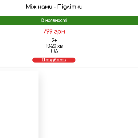
Між нами - Підлітки
В наявності
799 грн
2+
10-20 хв
UA
Придбати