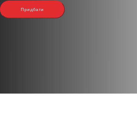
Придбати
Учасників
: 1-4
Час проведення
: 35 хв
Вік
: 8+