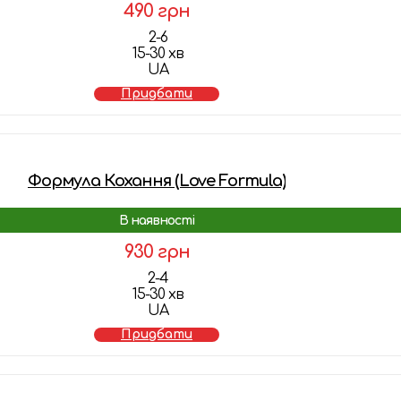
490 грн
2-6
15-30 хв
UA
Придбати
Формула Кохання (Love Formula)
В наявності
930 грн
2-4
15-30 хв
UA
Придбати