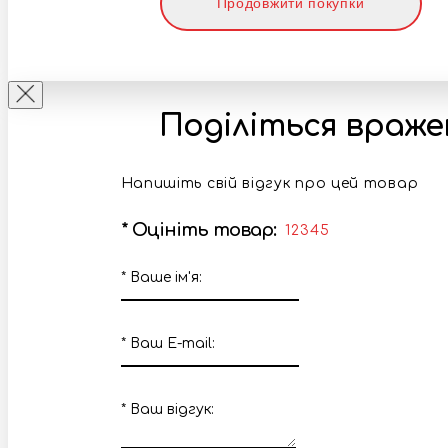
Продовжити покупки
Поділіться враж
Напишіть свій відгук про цей товар
*
Оцініть товар:
1
2
3
4
5
*
Ваше ім'я:
*
Ваш E-mail:
*
Ваш вiдгук: